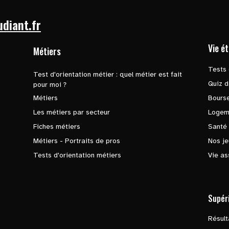
udiant.fr
Vie é
Métiers
Tests 
Test d'orientation métier : quel métier est fait
Quiz d
pour moi ?
Métiers
Bours
Les métiers par secteur
Logem
Fiches métiers
Santé
Métiers - Portraits de pros
Nos je
Tests d'orientation métiers
Vie as
Supér
Résul