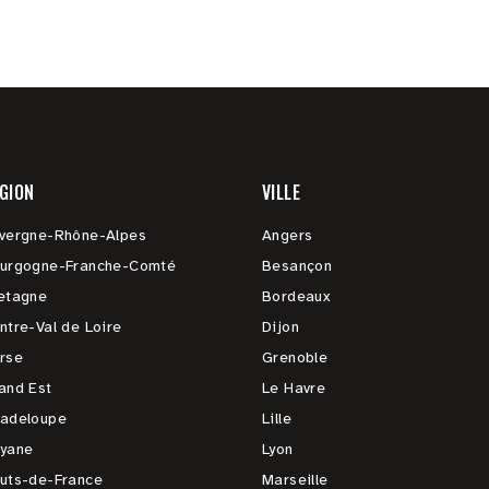
GION
VILLE
vergne-Rhône-Alpes
Angers
urgogne-Franche-Comté
Besançon
etagne
Bordeaux
ntre-Val de Loire
Dijon
rse
Grenoble
and Est
Le Havre
adeloupe
Lille
yane
Lyon
uts-de-France
Marseille