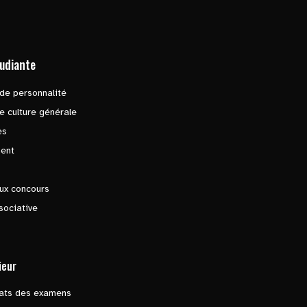
tudiante
de personnalité
e culture générale
es
ent
ux concours
sociative
ieur
tats des examens