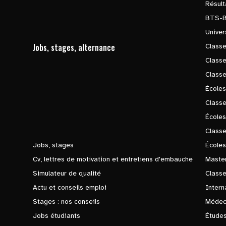
Résul
BTS-
Univer
Jobs, stages, alternance
Classe
Class
Class
Écoles
Classe
École
Class
Jobs, stages
Écoles
Cv, lettres de motivation et entretiens d'embauche
Master
Simulateur de qualité
Class
Actu et conseils emploi
Intern
Stages : nos conseils
Médec
Jobs étudiants
Études