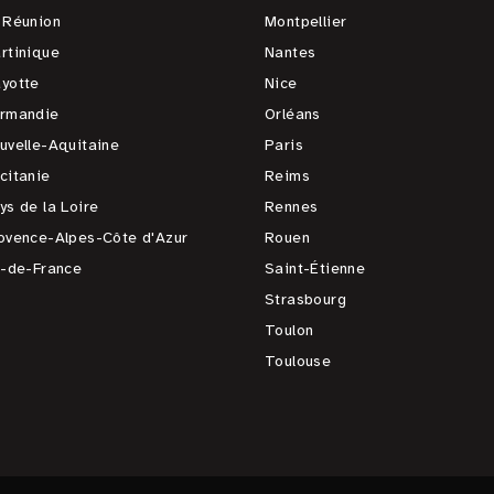
 Réunion
Montpellier
rtinique
Nantes
yotte
Nice
rmandie
Orléans
uvelle-Aquitaine
Paris
citanie
Reims
ys de la Loire
Rennes
ovence-Alpes-Côte d'Azur
Rouen
e-de-France
Saint-Étienne
Strasbourg
Toulon
Toulouse