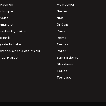
 Réunion
Montpellier
rtinique
Nantes
yotte
Nice
rmandie
Orléans
uvelle-Aquitaine
Paris
citanie
Reims
ys de la Loire
Rennes
ovence-Alpes-Côte d'Azur
Rouen
e-de-France
Saint-Étienne
Strasbourg
Toulon
Toulouse