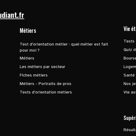
udiant.fr
Vie é
Métiers
Tests 
Test d'orientation métier : quel métier est fait
Quiz d
pour moi ?
Métiers
Bours
Les métiers par secteur
Logem
Fiches métiers
Santé
Métiers - Portraits de pros
Nos je
Tests d'orientation métiers
Vie as
Supér
Résul