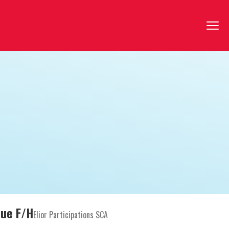
que F/H
Elior Participations SCA