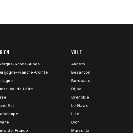
GION
VILLE
vergne-Rhône-Alpes
Angers
urgogne-Franche-Comté
Besançon
etagne
Bordeaux
ntre-Val de Loire
Dijon
rse
Grenoble
and Est
Le Havre
adeloupe
Lille
yane
Lyon
uts-de-France
Marseille