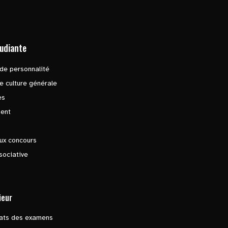
tudiante
de personnalité
e culture générale
es
ent
ux concours
sociative
ieur
tats des examens