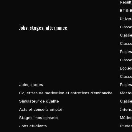
Résul
BTS-
Univer
Jobs, stages, alternance
Classe
Class
Class
Écoles
Classe
École
Class
Jobs, stages
Écoles
Cv, lettres de motivation et entretiens d'embauche
Master
Simulateur de qualité
Class
Actu et conseils emploi
Intern
Stages : nos conseils
Médec
Jobs étudiants
Études