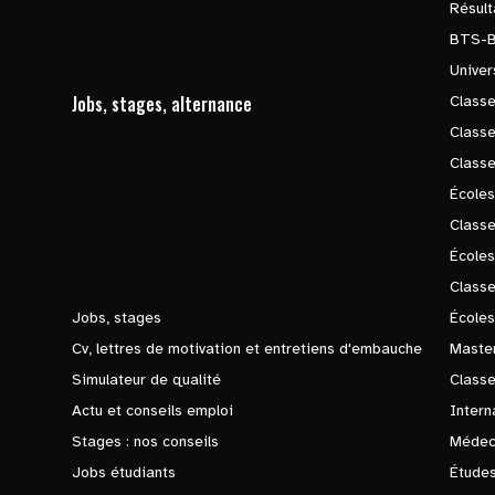
Résul
BTS-
Univer
Jobs, stages, alternance
Classe
Class
Class
Écoles
Classe
École
Class
Jobs, stages
Écoles
Cv, lettres de motivation et entretiens d'embauche
Master
Simulateur de qualité
Class
Actu et conseils emploi
Intern
Stages : nos conseils
Médec
Jobs étudiants
Études