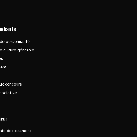
tudiante
de personnalité
e culture générale
es
ent
ux concours
sociative
ieur
tats des examens