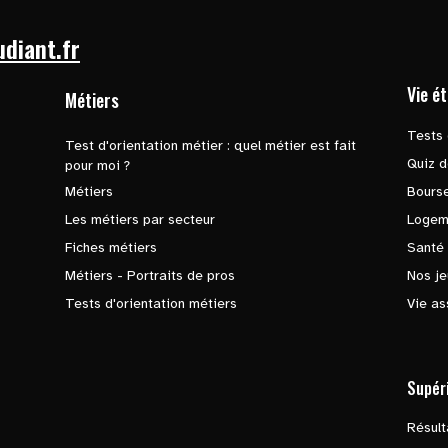
udiant.fr
Vie é
Métiers
Tests 
Test d'orientation métier : quel métier est fait
Quiz d
pour moi ?
Métiers
Bours
Les métiers par secteur
Logem
Fiches métiers
Santé
Métiers - Portraits de pros
Nos je
Tests d'orientation métiers
Vie as
Supér
Résul