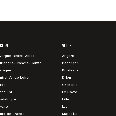
GION
VILLE
vergne-Rhône-Alpes
Angers
urgogne-Franche-Comté
Besançon
etagne
Bordeaux
ntre-Val de Loire
Dijon
rse
Grenoble
and Est
Le Havre
adeloupe
Lille
yane
Lyon
uts-de-France
Marseille