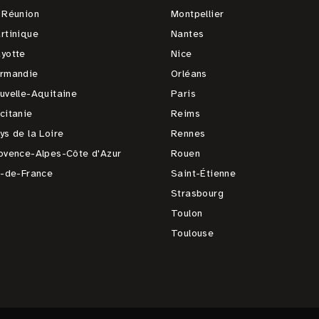
 Réunion
Montpellier
rtinique
Nantes
yotte
Nice
rmandie
Orléans
uvelle-Aquitaine
Paris
citanie
Reims
ys de la Loire
Rennes
ovence-Alpes-Côte d'Azur
Rouen
e-de-France
Saint-Étienne
Strasbourg
Toulon
Toulouse