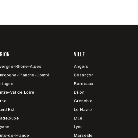
GION
VILLE
vergne-Rhône-Alpes
Angers
urgogne-Franche-Comté
Besançon
etagne
Bordeaux
ntre-Val de Loire
Dijon
rse
Grenoble
and Est
Le Havre
adeloupe
Lille
yane
Lyon
uts-de-France
Marseille