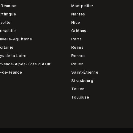
 Réunion
Montpellier
rtinique
Nantes
yotte
Nice
rmandie
Orléans
uvelle-Aquitaine
Paris
citanie
Reims
ys de la Loire
Rennes
ovence-Alpes-Côte d'Azur
Rouen
e-de-France
Saint-Étienne
Strasbourg
Toulon
Toulouse