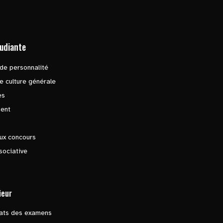
tudiante
de personnalité
e culture générale
es
ent
ux concours
sociative
ieur
tats des examens