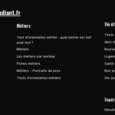
udiant.fr
Vie é
Métiers
Tests 
Test d'orientation métier : quel métier est fait
Quiz d
pour moi ?
Métiers
Bours
Les métiers par secteur
Logem
Fiches métiers
Santé
Métiers - Portraits de pros
Nos je
Tests d'orientation métiers
Vie as
Supér
Résul