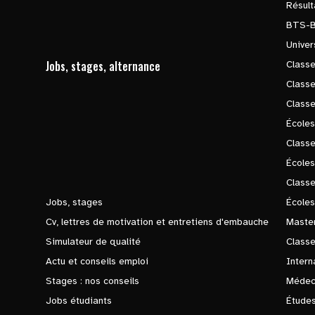
Résul
BTS-
Univer
Jobs, stages, alternance
Classe
Class
Class
Écoles
Classe
École
Class
Jobs, stages
Écoles
Cv, lettres de motivation et entretiens d'embauche
Master
Simulateur de qualité
Class
Actu et conseils emploi
Intern
Stages : nos conseils
Médec
Jobs étudiants
Études