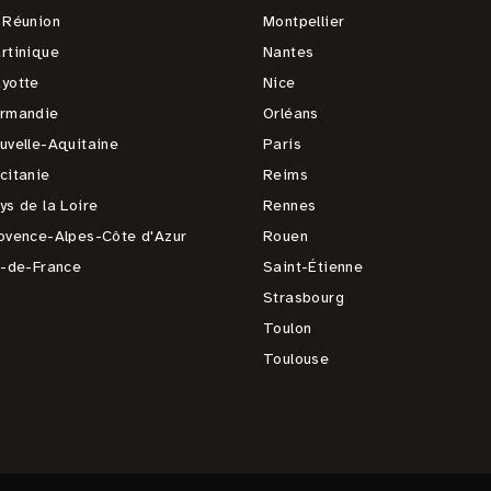
 Réunion
Montpellier
rtinique
Nantes
yotte
Nice
rmandie
Orléans
uvelle-Aquitaine
Paris
citanie
Reims
ys de la Loire
Rennes
ovence-Alpes-Côte d'Azur
Rouen
e-de-France
Saint-Étienne
Strasbourg
Toulon
Toulouse