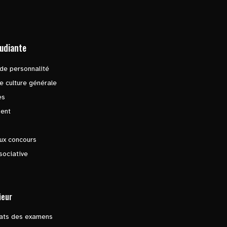
tudiante
de personnalité
e culture générale
es
ent
ux concours
sociative
ieur
tats des examens