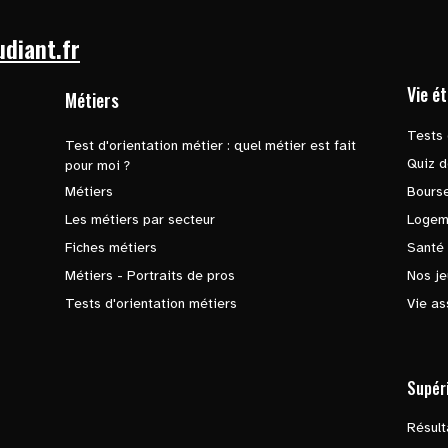
udiant.fr
Vie é
Métiers
Tests 
Test d'orientation métier : quel métier est fait
Quiz d
pour moi ?
Métiers
Bours
Les métiers par secteur
Logem
Fiches métiers
Santé
Métiers - Portraits de pros
Nos je
Tests d'orientation métiers
Vie as
Supér
Résul