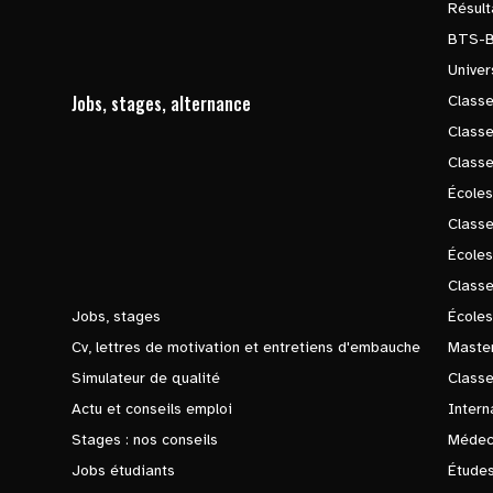
Résul
BTS-
Univer
Jobs, stages, alternance
Classe
Class
Class
Écoles
Classe
École
Class
Jobs, stages
Écoles
Cv, lettres de motivation et entretiens d'embauche
Master
Simulateur de qualité
Class
Actu et conseils emploi
Intern
Stages : nos conseils
Médec
Jobs étudiants
Études