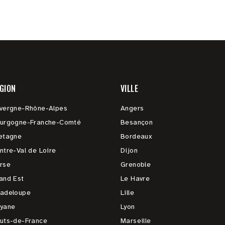
GION
VILLE
vergne-Rhône-Alpes
Angers
urgogne-Franche-Comté
Besançon
etagne
Bordeaux
ntre-Val de Loire
Dijon
rse
Grenoble
and Est
Le Havre
adeloupe
Lille
yane
Lyon
uts-de-France
Marseille