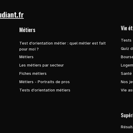
udiant.fr
Vie é
Métiers
Tests 
Test d'orientation métier : quel métier est fait
Quiz d
pour moi ?
Métiers
Bours
Les métiers par secteur
Logem
Fiches métiers
Santé
Métiers - Portraits de pros
Nos je
Tests d'orientation métiers
Vie as
Supér
Résul