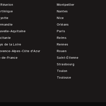
 Réunion
Montpellier
rtinique
Nantes
yotte
Nice
rmandie
Orléans
uvelle-Aquitaine
Paris
citanie
Reims
ys de la Loire
Rennes
ovence-Alpes-Côte d'Azur
Rouen
e-de-France
Saint-Étienne
Strasbourg
Toulon
Toulouse