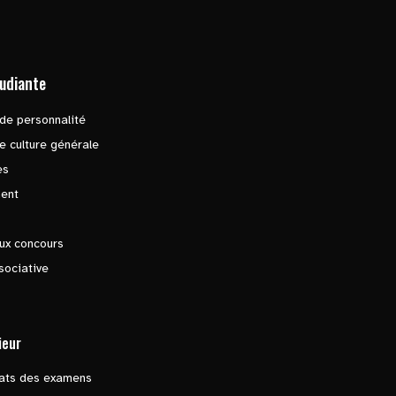
tudiante
de personnalité
e culture générale
es
ent
ux concours
sociative
ieur
tats des examens