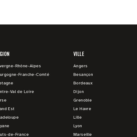
GION
VILLE
vergne-Rhône-Alpes
Angers
urgogne-Franche-Comté
Besançon
etagne
Bordeaux
ntre-Val de Loire
Dijon
rse
Grenoble
and Est
Le Havre
adeloupe
Lille
yane
Lyon
uts-de-France
Marseille