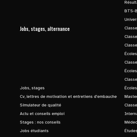
Résul
BTS-
Univer
Jobs, stages, alternance
Classe
Class
Class
Écoles
Classe
École
Class
Jobs, stages
Écoles
Cv, lettres de motivation et entretiens d'embauche
Master
Simulateur de qualité
Class
Actu et conseils emploi
Intern
Stages : nos conseils
Médec
Jobs étudiants
Études