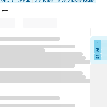
BAC +3
> 5 ans
Temps plein
Télétravail partiel possible
e (H/F)