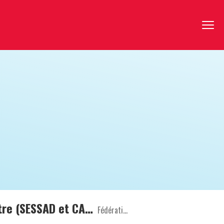
Psychiatre – Pédopsychiatre (pour les 3 sites) OU Pédiatre (SESSAD et CAMSP) OU Médecin Généraliste (SESSAD) IME COTTOLENGO – EPFIG (67) - 0.20 ETP SESSAD – MOLSHEIM (67) – 0.20 ETP CAMSP – SCHIRMECK – 0.30 + 0.20 ETP POSSIBILITE DE POSTULER SUR UN SEUL ETABLISSEMENT
Fédération de Charité Caritas Alsace