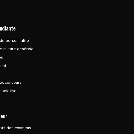
tudiante
de personnalité
e culture générale
es
ent
ux concours
sociative
ieur
tats des examens