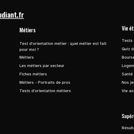
udiant.fr
Vie é
Métiers
Tests 
Test d'orientation métier : quel métier est fait
Quiz d
pour moi ?
Métiers
Bours
Les métiers par secteur
Logem
Fiches métiers
Santé
Métiers - Portraits de pros
Nos je
Tests d'orientation métiers
Vie as
Supér
Résul