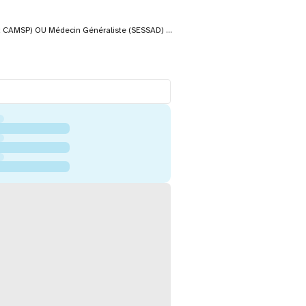
Psychiatre – Pédopsychiatre (pour les 3 sites) OU Pédiatre (SESSAD et CAMSP) OU Médecin Généraliste (SESSAD) IME COTTOLENGO – EPFIG (67) - 0.20 ETP SESSAD – MOLSHEIM (67) – 0.20 ETP CAMSP – SCHIRMECK – 0.30 + 0.20 ETP POSSIBILITE DE POSTULER SUR UN SEUL ETABLISSEMENT