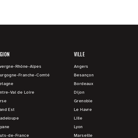
GION
VILLE
vergne-Rhône-Alpes
Angers
urgogne-Franche-Comté
Besançon
etagne
Bordeaux
ntre-Val de Loire
Dijon
rse
Grenoble
and Est
Le Havre
adeloupe
Lille
yane
Lyon
uts-de-France
Marseille