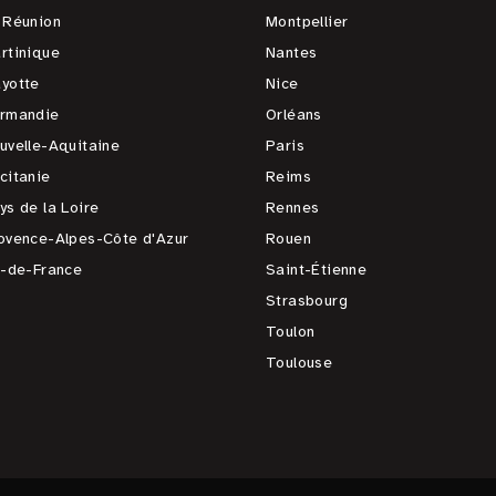
 Réunion
Montpellier
rtinique
Nantes
yotte
Nice
rmandie
Orléans
uvelle-Aquitaine
Paris
citanie
Reims
ys de la Loire
Rennes
ovence-Alpes-Côte d'Azur
Rouen
e-de-France
Saint-Étienne
Strasbourg
Toulon
Toulouse