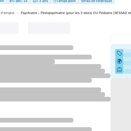
eim
> BAC +5
> 3 ans
Temps plein
Pas de télétravail
 d'emploi