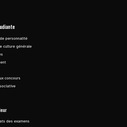
tudiante
de personnalité
e culture générale
es
ent
ux concours
sociative
ieur
tats des examens