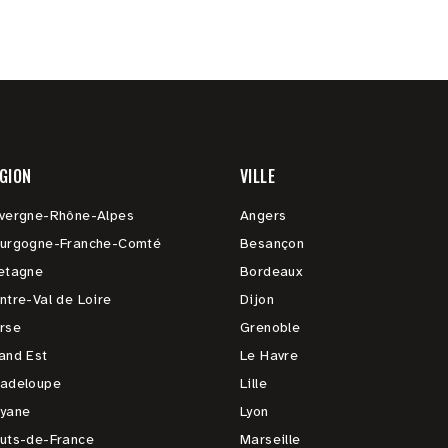
GION
VILLE
vergne-Rhône-Alpes
Angers
urgogne-Franche-Comté
Besançon
etagne
Bordeaux
ntre-Val de Loire
Dijon
rse
Grenoble
and Est
Le Havre
adeloupe
Lille
yane
Lyon
uts-de-France
Marseille