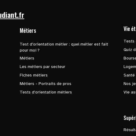
udiant.fr
Vie é
Métiers
Tests 
Test d'orientation métier : quel métier est fait
Quiz d
pour moi ?
Métiers
Bours
Les métiers par secteur
Logem
Fiches métiers
Santé
Métiers - Portraits de pros
Nos je
Tests d'orientation métiers
Vie as
Supér
Résul