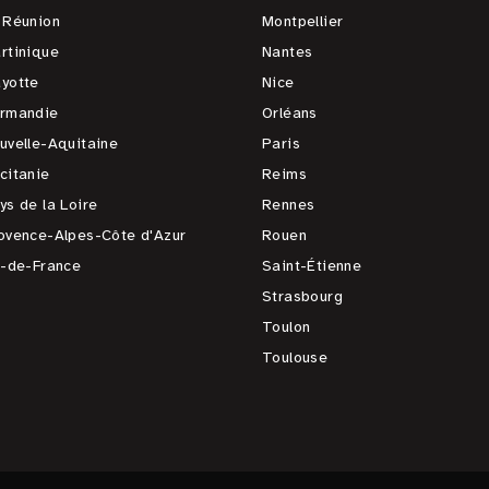
 Réunion
Montpellier
rtinique
Nantes
yotte
Nice
rmandie
Orléans
uvelle-Aquitaine
Paris
citanie
Reims
ys de la Loire
Rennes
ovence-Alpes-Côte d'Azur
Rouen
e-de-France
Saint-Étienne
Strasbourg
Toulon
Toulouse