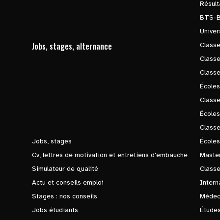
Résul
BTS-
Univer
Jobs, stages, alternance
Classe
Class
Class
Écoles
Classe
École
Class
Jobs, stages
Écoles
Cv, lettres de motivation et entretiens d'embauche
Master
Simulateur de qualité
Class
Actu et conseils emploi
Intern
Stages : nos conseils
Médec
Jobs étudiants
Études