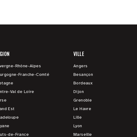
GION
VILLE
vergne-Rhône-Alpes
Angers
urgogne-Franche-Comté
Besançon
etagne
Bordeaux
ntre-Val de Loire
Dijon
rse
Grenoble
and Est
Le Havre
adeloupe
Lille
yane
Lyon
uts-de-France
Marseille