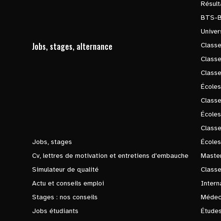
Résul
BTS-
Univer
Jobs, stages, alternance
Classe
Class
Class
Écoles
Classe
École
Class
Jobs, stages
Écoles
Cv, lettres de motivation et entretiens d'embauche
Master
Simulateur de qualité
Class
Actu et conseils emploi
Intern
Stages : nos conseils
Médec
Jobs étudiants
Études