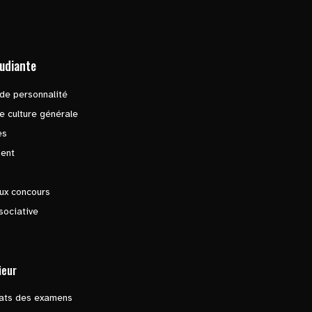
tudiante
de personnalité
e culture générale
es
ent
ux concours
sociative
ieur
tats des examens