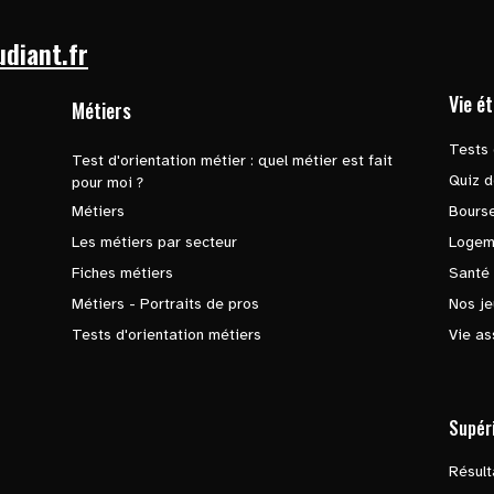
udiant.fr
Vie é
Métiers
Tests 
Test d'orientation métier : quel métier est fait
Quiz d
pour moi ?
Métiers
Bours
Les métiers par secteur
Logem
Fiches métiers
Santé
Métiers - Portraits de pros
Nos je
Tests d'orientation métiers
Vie as
Supér
Résul