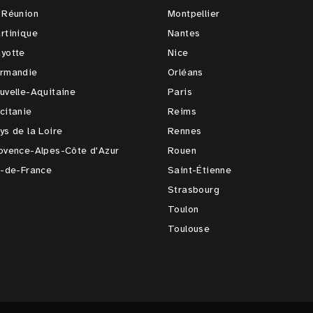
 Réunion
Montpellier
rtinique
Nantes
yotte
Nice
rmandie
Orléans
uvelle-Aquitaine
Paris
citanie
Reims
ys de la Loire
Rennes
ovence-Alpes-Côte d'Azur
Rouen
e-de-France
Saint-Étienne
Strasbourg
Toulon
Toulouse