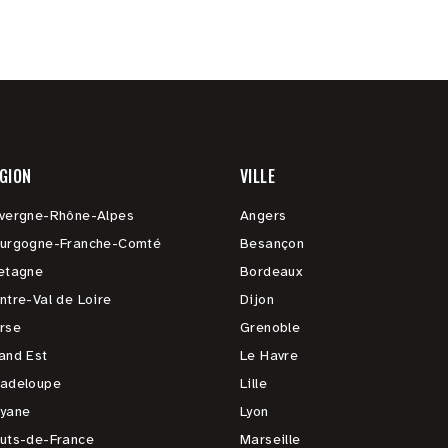
GION
VILLE
vergne-Rhône-Alpes
Angers
urgogne-Franche-Comté
Besançon
etagne
Bordeaux
ntre-Val de Loire
Dijon
rse
Grenoble
and Est
Le Havre
adeloupe
Lille
yane
Lyon
uts-de-France
Marseille