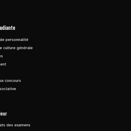
tudiante
de personnalité
e culture générale
es
ent
ux concours
sociative
ieur
tats des examens