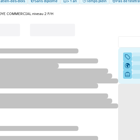
atien-des-Bois
Sans diplôme
> 1 an
Temps plein
Pas de télétra
YE COMMERCIAL niveau 2 F/H