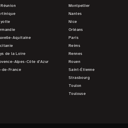
 Réunion
Montpellier
rtinique
Nantes
yotte
Nice
rmandie
Orléans
uvelle-Aquitaine
Paris
citanie
Reims
ys de la Loire
Rennes
ovence-Alpes-Côte d'Azur
Rouen
e-de-France
Saint-Étienne
Strasbourg
Toulon
Toulouse