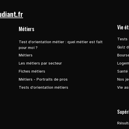
udiant.fr
Vie é
Métiers
Tests 
Test d'orientation métier : quel métier est fait
Quiz d
pour moi ?
Métiers
Bours
Les métiers par secteur
Logem
Fiches métiers
Santé
Métiers - Portraits de pros
Nos je
Tests d'orientation métiers
Vie as
Supér
Résul