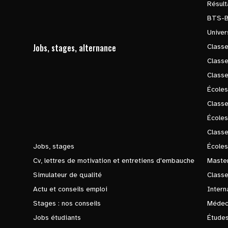
Résul
BTS-
Univer
Jobs, stages, alternance
Classe
Class
Class
Écoles
Classe
École
Class
Jobs, stages
Écoles
Cv, lettres de motivation et entretiens d'embauche
Master
Simulateur de qualité
Class
Actu et conseils emploi
Intern
Stages : nos conseils
Médec
Jobs étudiants
Études