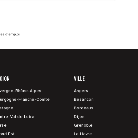
res d'emploi
GION
VILLE
vergne-Rhône-Alpes
Angers
urgogne-Franche-Comté
Besançon
etagne
Bordeaux
ntre-Val de Loire
Dijon
rse
Grenoble
and Est
Le Havre