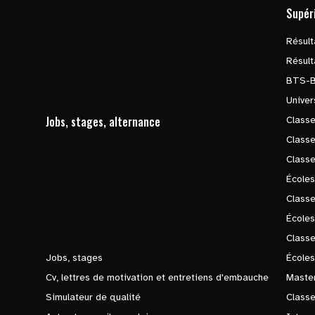
Supér
Résul
Résul
BTS-
Univer
Jobs, stages, alternance
Classe
Class
Class
Écoles
Classe
École
Class
Jobs, stages
Écoles
Cv, lettres de motivation et entretiens d'embauche
Master
Simulateur de qualité
Class