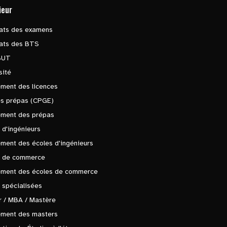
ieur
tats des examens
tats des BTS
BUT
sité
ment des licences
es prépas (CPGE)
ement des prépas
 d'ingénieurs
ment des écoles d'ingénieurs
s de commerce
ement des écoles de commerce
 spécialisées
 / MBA / Mastère
ement des masters