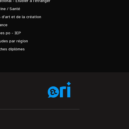
ational - Étudier à l'étranger
ine / Santé
 d'art et de la création
ance
es po - IEP
udes par région
ches diplômes