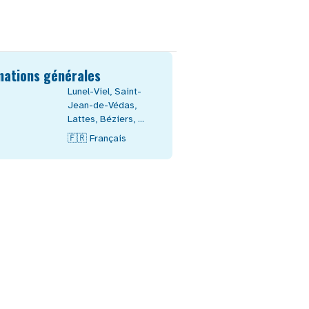
mations générales
Lunel-Viel
,
Saint-
Jean-de-Védas
,
Lattes
,
Béziers
, ...
🇫🇷
Français