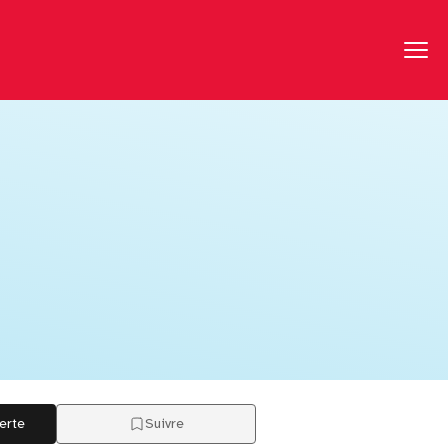
erte
Suivre