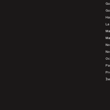
Gu
Gu
Ha
La
Ma
Ma
No
No
Oc
Pa
Pr
Îl