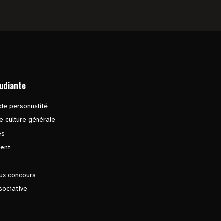
tudiante
de personnalité
e culture générale
es
ent
ux concours
sociative