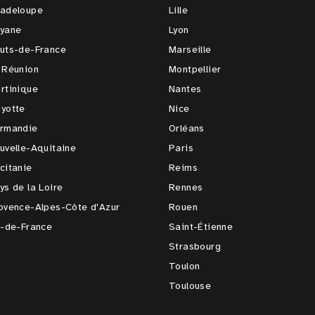
adeloupe
Lille
yane
Lyon
uts-de-France
Marseille
 Réunion
Montpellier
rtinique
Nantes
yotte
Nice
rmandie
Orléans
uvelle-Aquitaine
Paris
citanie
Reims
ys de la Loire
Rennes
ovence-Alpes-Côte d'Azur
Rouen
e-de-France
Saint-Étienne
Strasbourg
Toulon
Toulouse