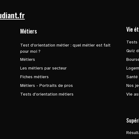
udiant.fr
Vie é
Métiers
Tests 
Test d'orientation métier : quel métier est fait
Quiz d
pour moi ?
Métiers
Bours
Les métiers par secteur
Logem
Fiches métiers
Santé
Métiers - Portraits de pros
Nos je
Tests d'orientation métiers
Vie as
Supér
Résul