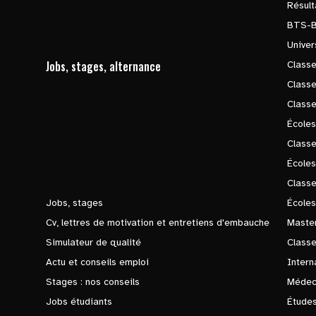
Résul
BTS-
Univer
Jobs, stages, alternance
Classe
Class
Class
Écoles
Classe
École
Class
Jobs, stages
Écoles
Cv, lettres de motivation et entretiens d'embauche
Master
Simulateur de qualité
Class
Actu et conseils emploi
Intern
Stages : nos conseils
Médec
Jobs étudiants
Études