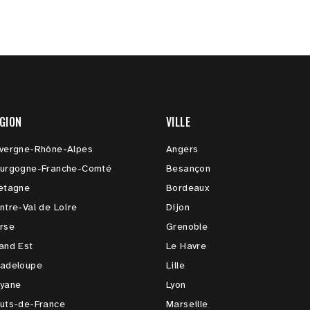
GION
VILLE
vergne-Rhône-Alpes
Angers
urgogne-Franche-Comté
Besançon
etagne
Bordeaux
ntre-Val de Loire
Dijon
rse
Grenoble
and Est
Le Havre
adeloupe
Lille
yane
Lyon
uts-de-France
Marseille