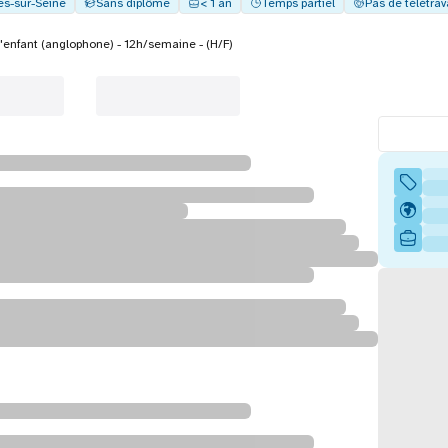
es-sur-Seine
Sans diplôme
< 1 an
Temps partiel
Pas de télétrav
'enfant (anglophone) - 12h/semaine - (H/F)