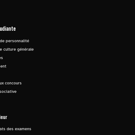
tudiante
de personnalité
e culture générale
es
ent
ux concours
sociative
ieur
tats des examens