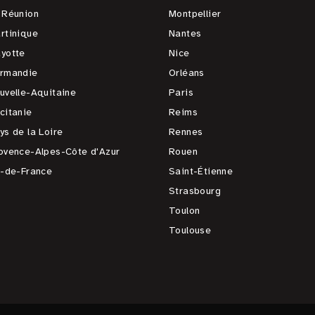
 Réunion
Montpellier
rtinique
Nantes
yotte
Nice
rmandie
Orléans
uvelle-Aquitaine
Paris
citanie
Reims
ys de la Loire
Rennes
ovence-Alpes-Côte d'Azur
Rouen
e-de-France
Saint-Étienne
Strasbourg
Toulon
Toulouse