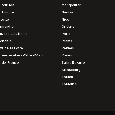
 Réunion
Montpellier
rtinique
Nantes
yotte
Nice
rmandie
Orléans
uvelle-Aquitaine
Paris
citanie
Reims
ys de la Loire
Rennes
ovence-Alpes-Côte d'Azur
Rouen
e-de-France
Saint-Étienne
Strasbourg
Toulon
Toulouse