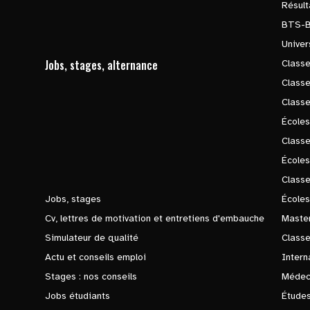
Résul
BTS-
Univer
Jobs, stages, alternance
Classe
Class
Class
Écoles
Classe
École
Class
Jobs, stages
Écoles
Cv, lettres de motivation et entretiens d'embauche
Master
Simulateur de qualité
Class
Actu et conseils emploi
Intern
Stages : nos conseils
Médec
Jobs étudiants
Études