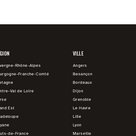
GION
VILLE
vergne-Rhône-Alpes
Angers
urgogne-Franche-Comté
Besançon
etagne
Bordeaux
ntre-Val de Loire
Dijon
rse
Grenoble
and Est
Le Havre
adeloupe
Lille
yane
Lyon
uts-de-France
Marseille