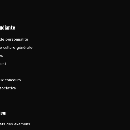
tudiante
de personnalité
e culture générale
es
ent
ux concours
sociative
ieur
tats des examens