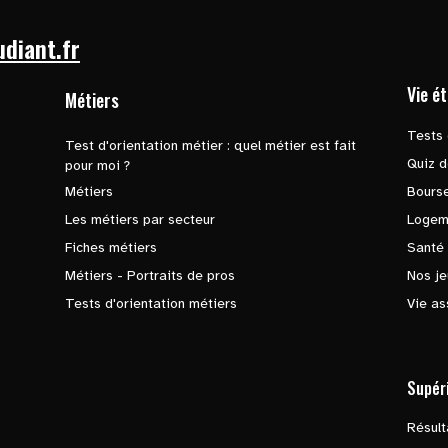
udiant.fr
Vie é
Métiers
Tests 
Test d'orientation métier : quel métier est fait
Quiz d
pour moi ?
Métiers
Bours
Les métiers par secteur
Logem
Fiches métiers
Santé
Métiers - Portraits de pros
Nos je
Tests d'orientation métiers
Vie as
Supér
Résul