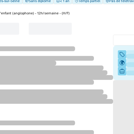
es-sur-Seine
Sans diplôme
< 1 an
Temps partiel
Pas de télétrav
'enfant (anglophone) - 12h/semaine - (H/F)