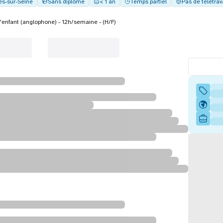
es-sur-Seine
Sans diplôme
< 1 an
Temps partiel
Pas de télétrav
'enfant (anglophone) - 12h/semaine - (H/F)