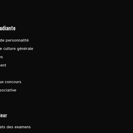
tudiante
de personnalité
e culture générale
es
ent
ux concours
sociative
ieur
tats des examens