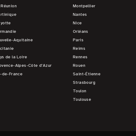
 Réunion
Montpellier
rtinique
Nantes
yotte
Nice
rmandie
Orléans
uvelle-Aquitaine
Paris
citanie
Reims
ys de la Loire
Rennes
ovence-Alpes-Côte d'Azur
Rouen
e-de-France
Saint-Étienne
Strasbourg
Toulon
Toulouse