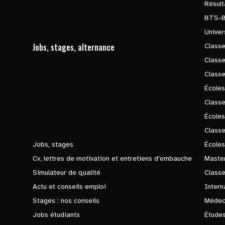
Résul
BTS-
Univer
Jobs, stages, alternance
Classe
Class
Class
Écoles
Classe
École
Class
Jobs, stages
Écoles
Cv, lettres de motivation et entretiens d'embauche
Master
Simulateur de qualité
Class
Actu et conseils emploi
Intern
Stages : nos conseils
Médec
Jobs étudiants
Études