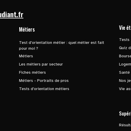
udiant.fr
Vie é
Métiers
Tests 
Test d'orientation métier : quel métier est fait
Quiz d
pour moi ?
Métiers
Bours
Les métiers par secteur
Logem
Fiches métiers
Santé
Métiers - Portraits de pros
Nos je
Tests d'orientation métiers
Vie as
Supér
Résul