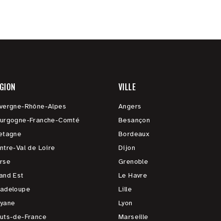
GION
VILLE
vergne-Rhône-Alpes
Angers
urgogne-Franche-Comté
Besançon
etagne
Bordeaux
ntre-Val de Loire
Dijon
rse
Grenoble
and Est
Le Havre
adeloupe
Lille
yane
Lyon
uts-de-France
Marseille