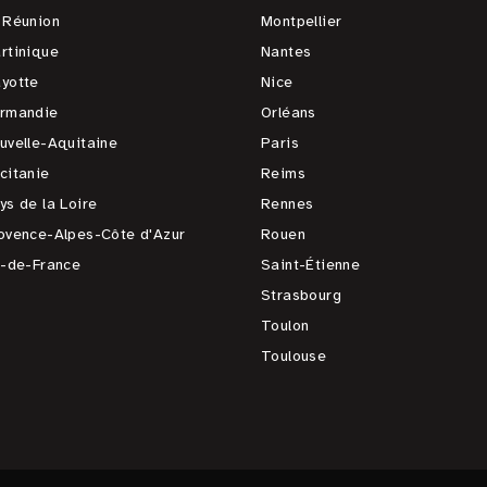
 Réunion
Montpellier
rtinique
Nantes
yotte
Nice
rmandie
Orléans
uvelle-Aquitaine
Paris
citanie
Reims
ys de la Loire
Rennes
ovence-Alpes-Côte d'Azur
Rouen
e-de-France
Saint-Étienne
Strasbourg
Toulon
Toulouse