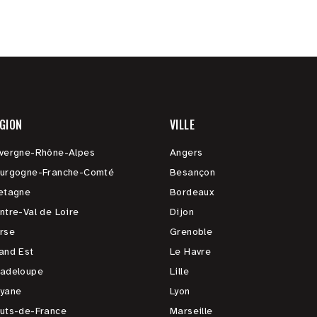
GION
VILLE
vergne-Rhône-Alpes
Angers
urgogne-Franche-Comté
Besançon
etagne
Bordeaux
ntre-Val de Loire
Dijon
rse
Grenoble
and Est
Le Havre
adeloupe
Lille
yane
Lyon
uts-de-France
Marseille