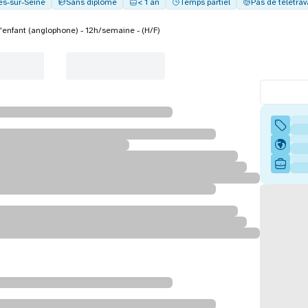
es-sur-Seine
Sans diplôme
< 1 an
Temps partiel
Pas de télétrav
'enfant (anglophone) - 12h/semaine - (H/F)