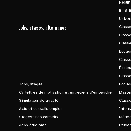
Résul
BTS-
Univer
Jobs, stages, alternance
Classe
Class
Class
Écoles
Classe
École
Class
Jobs, stages
Écoles
Cv, lettres de motivation et entretiens d'embauche
Master
Simulateur de qualité
Class
Actu et conseils emploi
Intern
Stages : nos conseils
Médec
Jobs étudiants
Études