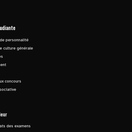
tudiante
de personnalité
e culture générale
es
ent
ux concours
sociative
ieur
tats des examens