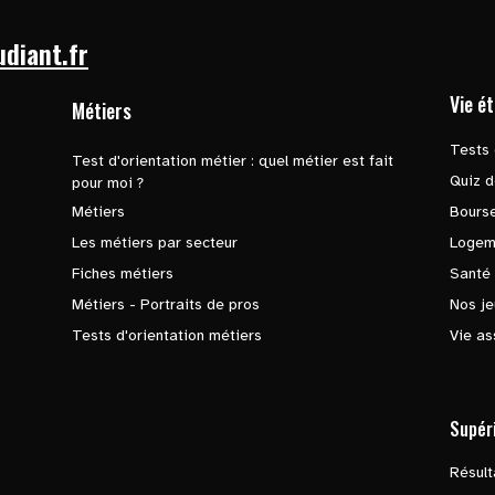
udiant.fr
Vie é
Métiers
Tests 
Test d'orientation métier : quel métier est fait
Quiz d
pour moi ?
Métiers
Bours
Les métiers par secteur
Logem
Fiches métiers
Santé
Métiers - Portraits de pros
Nos je
Tests d'orientation métiers
Vie as
Supér
Résul