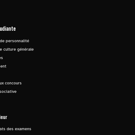
tudiante
de personnalité
e culture générale
es
ent
ux concours
sociative
ieur
tats des examens