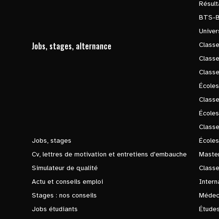
Résul
BTS-
Univer
Jobs, stages, alternance
Classe
Class
Class
Écoles
Classe
École
Class
Jobs, stages
Écoles
Cv, lettres de motivation et entretiens d'embauche
Master
Simulateur de qualité
Class
Actu et conseils emploi
Intern
Stages : nos conseils
Médec
Jobs étudiants
Études