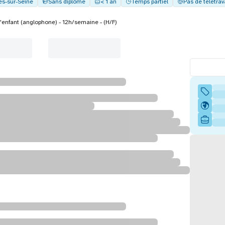
es-sur-Seine
Sans diplôme
< 1 an
Temps partiel
Pas de télétrav
'enfant (anglophone) - 12h/semaine - (H/F)