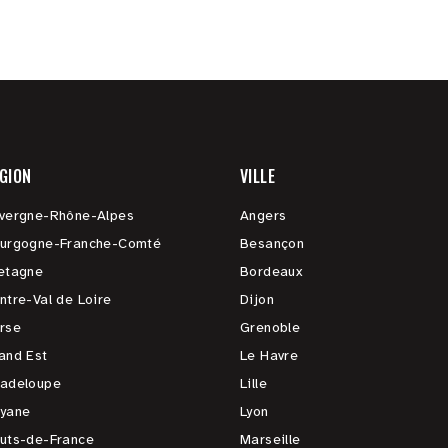
GION
VILLE
vergne-Rhône-Alpes
Angers
urgogne-Franche-Comté
Besançon
etagne
Bordeaux
ntre-Val de Loire
Dijon
rse
Grenoble
and Est
Le Havre
adeloupe
Lille
yane
Lyon
uts-de-France
Marseille