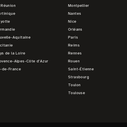
 Réunion
Montpellier
rtinique
Nantes
yotte
Nice
rmandie
Orléans
uvelle-Aquitaine
Paris
citanie
Reims
ys de la Loire
Rennes
ovence-Alpes-Côte d'Azur
Rouen
e-de-France
Saint-Étienne
Strasbourg
Toulon
Toulouse