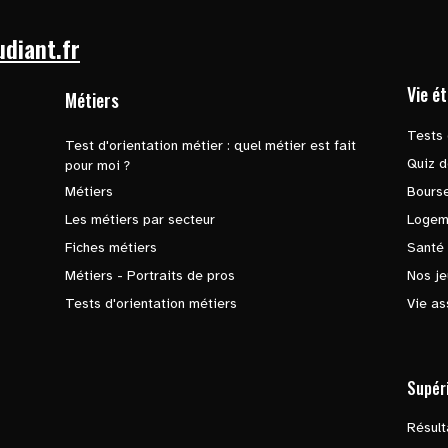
udiant.fr
Vie é
Métiers
Tests 
Test d'orientation métier : quel métier est fait
Quiz d
pour moi ?
Métiers
Bours
Les métiers par secteur
Logem
Fiches métiers
Santé
Métiers - Portraits de pros
Nos je
Tests d'orientation métiers
Vie as
Supér
Résul