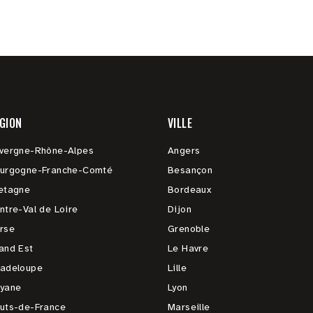
GION
VILLE
vergne-Rhône-Alpes
Angers
urgogne-Franche-Comté
Besançon
etagne
Bordeaux
ntre-Val de Loire
Dijon
rse
Grenoble
and Est
Le Havre
adeloupe
Lille
yane
Lyon
uts-de-France
Marseille