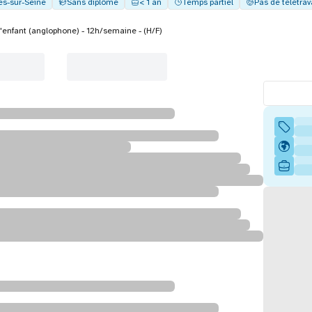
es-sur-Seine
Sans diplôme
< 1 an
Temps partiel
Pas de télétrav
'enfant (anglophone) - 12h/semaine - (H/F)