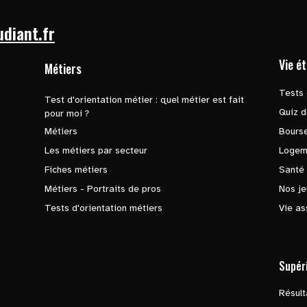
udiant.fr
Vie é
Métiers
Tests 
Test d'orientation métier : quel métier est fait
Quiz d
pour moi ?
Métiers
Bours
Les métiers par secteur
Logem
Fiches métiers
Santé
Métiers - Portraits de pros
Nos je
Tests d'orientation métiers
Vie as
Supér
Résul