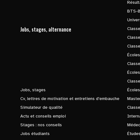
Résul
BTS-
Univer
Jobs, stages, alternance
Classe
Class
Class
Écoles
Classe
École
Class
Jobs, stages
Écoles
Cv, lettres de motivation et entretiens d'embauche
Master
Simulateur de qualité
Class
Actu et conseils emploi
Intern
Stages : nos conseils
Médec
Jobs étudiants
Études