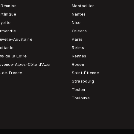
 Réunion
Montpellier
rtinique
Nantes
yotte
Nice
rmandie
Orléans
uvelle-Aquitaine
Paris
citanie
Reims
ys de la Loire
Rennes
ovence-Alpes-Côte d'Azur
Rouen
e-de-France
Saint-Étienne
Strasbourg
Toulon
Toulouse