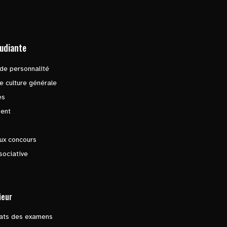
tudiante
de personnalité
e culture générale
es
ent
ux concours
sociative
ieur
tats des examens