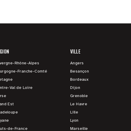
GION
VILLE
vergne-Rhône-Alpes
Angers
urgogne-Franche-Comté
Besançon
etagne
Bordeaux
ntre-Val de Loire
Dijon
rse
Grenoble
and Est
Le Havre
adeloupe
Lille
yane
Lyon
uts-de-France
Marseille