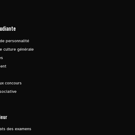
tudiante
de personnalité
e culture générale
es
ent
ux concours
sociative
ieur
tats des examens