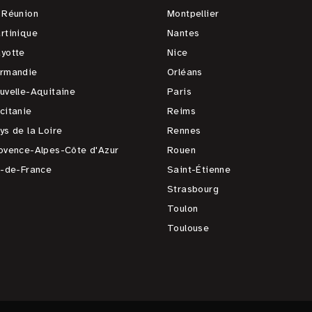
 Réunion
Montpellier
rtinique
Nantes
yotte
Nice
rmandie
Orléans
uvelle-Aquitaine
Paris
citanie
Reims
ys de la Loire
Rennes
ovence-Alpes-Côte d'Azur
Rouen
e-de-France
Saint-Étienne
Strasbourg
Toulon
Toulouse