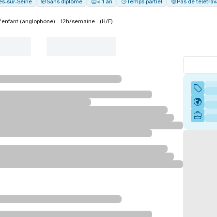
es-sur-Seine
Sans diplôme
< 1 an
Temps partiel
Pas de télétrav
'enfant (anglophone) - 12h/semaine - (H/F)