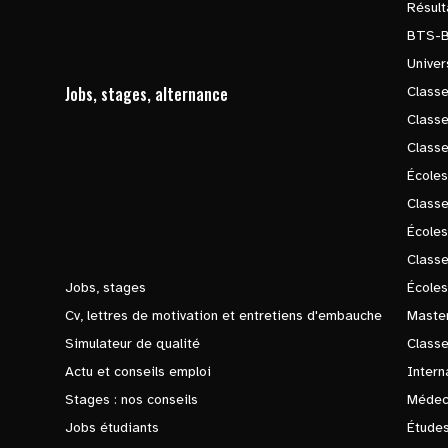
Résul
BTS-
Univer
Jobs, stages, alternance
Classe
Class
Class
Écoles
Classe
École
Class
Jobs, stages
Écoles
Cv, lettres de motivation et entretiens d'embauche
Master
Simulateur de qualité
Class
Actu et conseils emploi
Intern
Stages : nos conseils
Médec
Jobs étudiants
Études