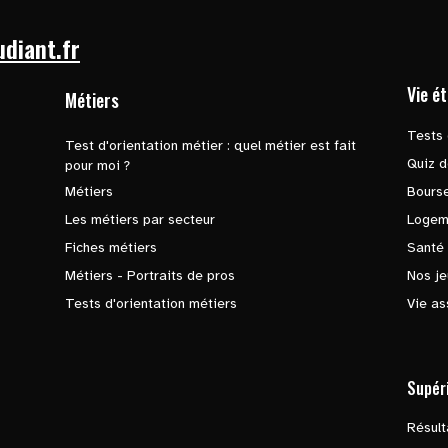
udiant.fr
Vie é
Métiers
Tests 
Test d'orientation métier : quel métier est fait
Quiz d
pour moi ?
Métiers
Bours
Les métiers par secteur
Logem
Fiches métiers
Santé
Métiers - Portraits de pros
Nos je
Tests d'orientation métiers
Vie as
Supér
Résul