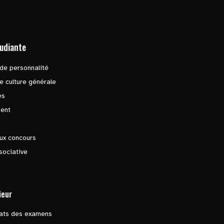
tudiante
de personnalité
e culture générale
es
ent
ux concours
sociative
ieur
tats des examens