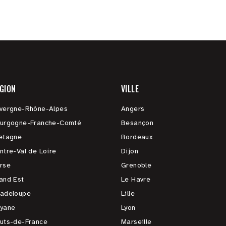
GION
VILLE
vergne-Rhône-Alpes
Angers
urgogne-Franche-Comté
Besançon
etagne
Bordeaux
ntre-Val de Loire
Dijon
rse
Grenoble
and Est
Le Havre
adeloupe
Lille
yane
Lyon
uts-de-France
Marseille