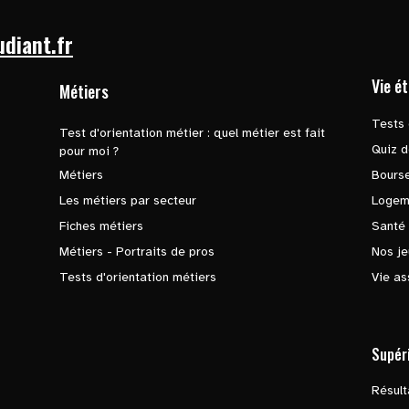
udiant.fr
Vie é
Métiers
Tests 
Test d'orientation métier : quel métier est fait
Quiz d
pour moi ?
Métiers
Bours
Les métiers par secteur
Logem
Fiches métiers
Santé
Métiers - Portraits de pros
Nos je
Tests d'orientation métiers
Vie as
Supér
Résul