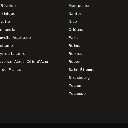
 Réunion
Montpellier
rtinique
Nantes
yotte
Nice
rmandie
Orléans
uvelle-Aquitaine
Paris
citanie
Reims
ys de la Loire
Rennes
ovence-Alpes-Côte d'Azur
Rouen
e-de-France
Saint-Étienne
Strasbourg
Toulon
Toulouse