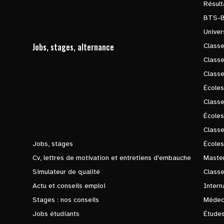
Résul
BTS-
Univer
Jobs, stages, alternance
Classe
Class
Class
Écoles
Classe
École
Class
Jobs, stages
Écoles
Cv, lettres de motivation et entretiens d'embauche
Master
Simulateur de qualité
Class
Actu et conseils emploi
Intern
Stages : nos conseils
Médec
Jobs étudiants
Études