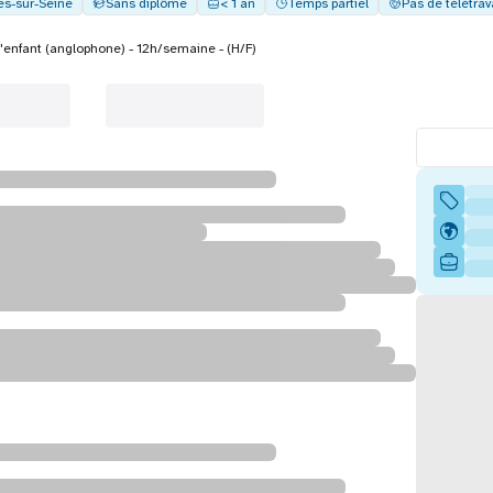
es-sur-Seine
Sans diplôme
< 1 an
Temps partiel
Pas de télétrav
'enfant (anglophone) - 12h/semaine - (H/F)