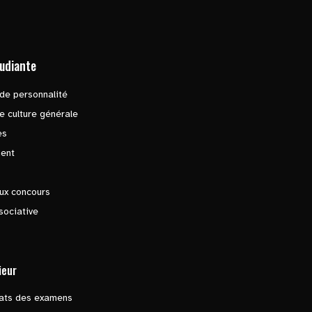
tudiante
de personnalité
e culture générale
es
ent
ux concours
sociative
ieur
tats des examens