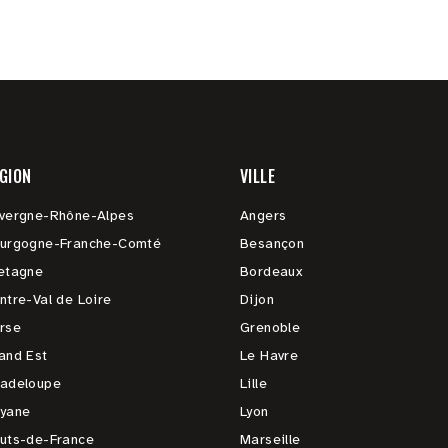
GION
VILLE
vergne-Rhône-Alpes
Angers
urgogne-Franche-Comté
Besançon
etagne
Bordeaux
ntre-Val de Loire
Dijon
rse
Grenoble
and Est
Le Havre
adeloupe
Lille
yane
Lyon
uts-de-France
Marseille