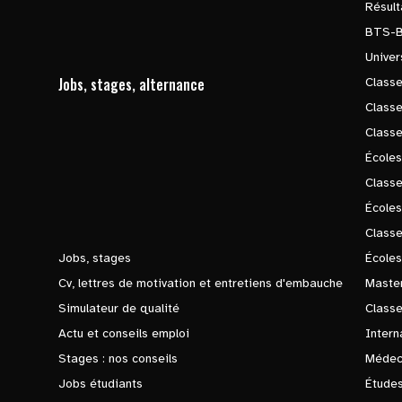
Résul
BTS-
Univer
Jobs, stages, alternance
Classe
Class
Class
Écoles
Classe
École
Class
Jobs, stages
Écoles
Cv, lettres de motivation et entretiens d'embauche
Master
Simulateur de qualité
Class
Actu et conseils emploi
Intern
Stages : nos conseils
Médec
Jobs étudiants
Études