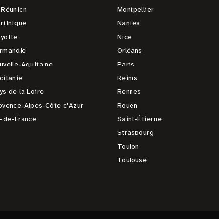
 Réunion
Montpellier
rtinique
Nantes
yotte
Nice
rmandie
Orléans
uvelle-Aquitaine
Paris
citanie
Reims
ys de la Loire
Rennes
ovence-Alpes-Côte d'Azur
Rouen
e-de-France
Saint-Étienne
Strasbourg
Toulon
Toulouse