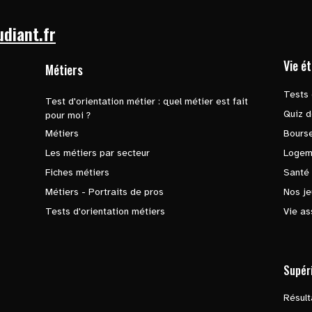
udiant.fr
Vie é
Métiers
Tests 
Test d'orientation métier : quel métier est fait
Quiz d
pour moi ?
Métiers
Bours
Les métiers par secteur
Logem
Fiches métiers
Santé
Métiers - Portraits de pros
Nos je
Tests d'orientation métiers
Vie as
Supér
Résul