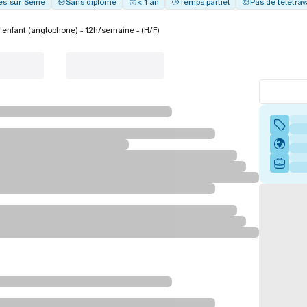
es-sur-Seine
Sans diplôme
< 1 an
Temps partiel
Pas de télétrav
'enfant (anglophone) - 12h/semaine - (H/F)