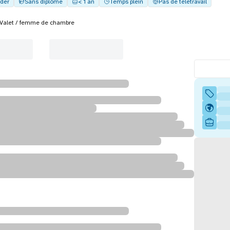
der
Sans diplôme
< 1 an
Temps plein
Pas de télétravail
Valet / femme de chambre