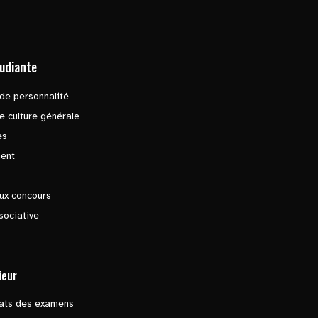
tudiante
de personnalité
e culture générale
es
ent
ux concours
sociative
ieur
tats des examens