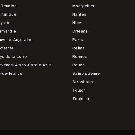
 Réunion
Montpellier
rtinique
Nantes
yotte
Nice
rmandie
Orléans
uvelle-Aquitaine
Paris
citanie
Reims
ys de la Loire
Rennes
ovence-Alpes-Côte d'Azur
Rouen
e-de-France
Saint-Étienne
Strasbourg
Toulon
Toulouse