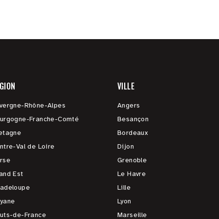
GION
VILLE
vergne-Rhône-Alpes
Angers
urgogne-Franche-Comté
Besançon
etagne
Bordeaux
ntre-Val de Loire
Dijon
rse
Grenoble
and Est
Le Havre
adeloupe
Lille
yane
Lyon
uts-de-France
Marseille