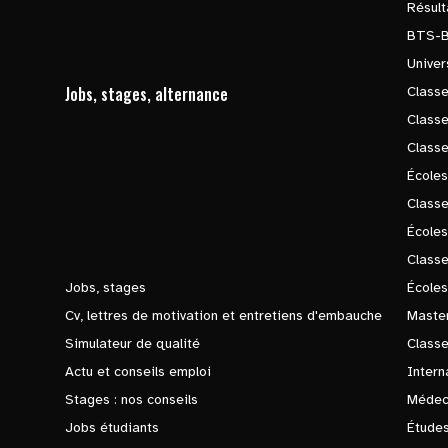
Résul
BTS-
Univer
Jobs, stages, alternance
Classe
Class
Class
Écoles
Classe
École
Class
Jobs, stages
Écoles
Cv, lettres de motivation et entretiens d'embauche
Master
Simulateur de qualité
Class
Actu et conseils emploi
Intern
Stages : nos conseils
Médec
Jobs étudiants
Études