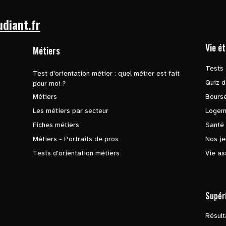
udiant.fr
Vie é
Métiers
Tests 
Test d'orientation métier : quel métier est fait
Quiz d
pour moi ?
Métiers
Bours
Les métiers par secteur
Logem
Fiches métiers
Santé
Métiers - Portraits de pros
Nos je
Tests d'orientation métiers
Vie as
Supér
Résul