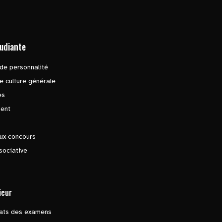
tudiante
de personnalité
e culture générale
es
ent
ux concours
sociative
ieur
tats des examens