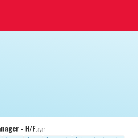
nager - H/F
Layan