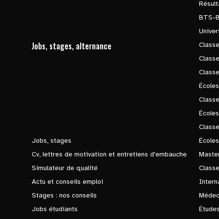
Résul
BTS-
Univer
Jobs, stages, alternance
Classe
Class
Class
Écoles
Classe
École
Class
Jobs, stages
Écoles
Cv, lettres de motivation et entretiens d'embauche
Master
Simulateur de qualité
Class
Actu et conseils emploi
Intern
Stages : nos conseils
Médec
Jobs étudiants
Études