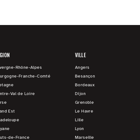
GION
VILLE
vergne-Rhône-Alpes
Angers
urgogne-Franche-Comté
Besançon
etagne
Bordeaux
ntre-Val de Loire
Dijon
rse
Grenoble
and Est
Le Havre
adeloupe
Lille
yane
Lyon
uts-de-France
Marseille