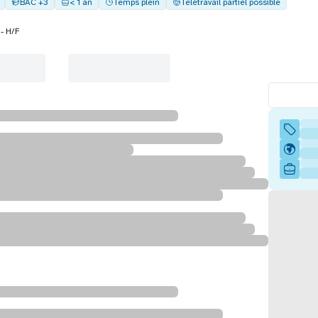
BAC +3
< 1 an
Temps plein
Télétravail partiel possible
- H/F