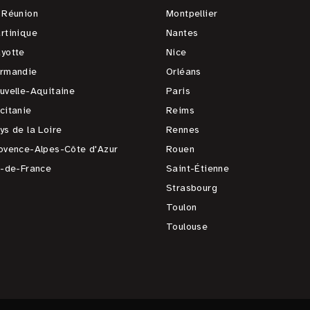
 Réunion
Montpellier
rtinique
Nantes
yotte
Nice
rmandie
Orléans
uvelle-Aquitaine
Paris
citanie
Reims
ys de la Loire
Rennes
ovence-Alpes-Côte d'Azur
Rouen
e-de-France
Saint-Étienne
Strasbourg
Toulon
Toulouse