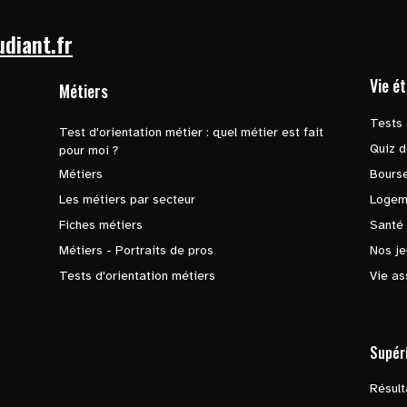
udiant.fr
Vie é
Métiers
Tests 
Test d'orientation métier : quel métier est fait
Quiz d
pour moi ?
Métiers
Bours
Les métiers par secteur
Logem
Fiches métiers
Santé
Métiers - Portraits de pros
Nos je
Tests d'orientation métiers
Vie as
Supér
Résul