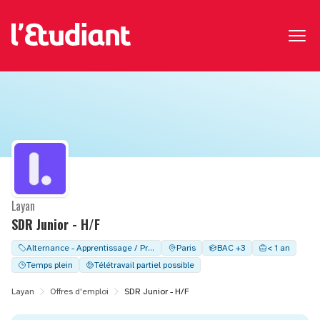
Layan
SDR Junior - H/F
Alternance - Apprentissage / Professionalisation
Paris
BAC +3
< 1 an
Temps plein
Télétravail partiel possible
Layan
Offres d'emploi
SDR Junior - H/F