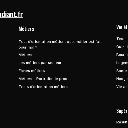
udiant.fr
Vie é
Métiers
Tests 
Test d'orientation métier : quel métier est fait
Quiz d
pour moi ?
Métiers
Bours
Les métiers par secteur
Logem
Fiches métiers
Santé
Métiers - Portraits de pros
Nos je
Tests d'orientation métiers
Vie as
Supér
Résul