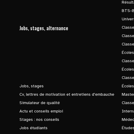
Résul
BTS-
Univer
Jobs, stages, alternance
Classe
Class
Class
Écoles
Classe
École
Class
Jobs, stages
Écoles
Cv, lettres de motivation et entretiens d'embauche
Master
Simulateur de qualité
Class
Actu et conseils emploi
Intern
Stages : nos conseils
Médec
Jobs étudiants
Études