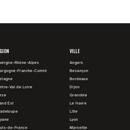
GION
VILLE
vergne-Rhône-Alpes
Angers
urgogne-Franche-Comté
Besançon
etagne
Bordeaux
ntre-Val de Loire
Dijon
rse
Grenoble
and Est
Le Havre
adeloupe
Lille
yane
Lyon
uts-de-France
Marseille