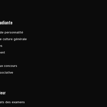
tudiante
de personnalité
e culture générale
es
ent
ux concours
sociative
ieur
tats des examens