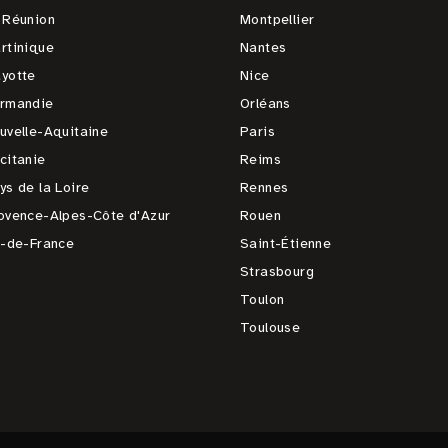
 Réunion
Montpellier
rtinique
Nantes
yotte
Nice
rmandie
Orléans
uvelle-Aquitaine
Paris
citanie
Reims
ys de la Loire
Rennes
ovence-Alpes-Côte d'Azur
Rouen
e-de-France
Saint-Étienne
Strasbourg
Toulon
Toulouse