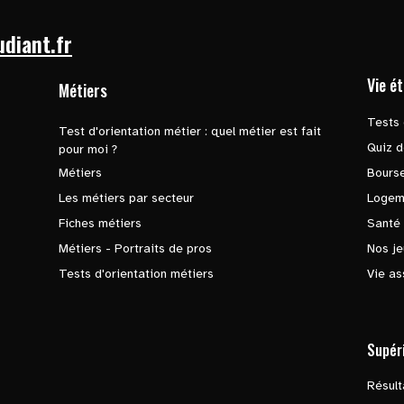
udiant.fr
Vie é
Métiers
Tests 
Test d'orientation métier : quel métier est fait
Quiz d
pour moi ?
Métiers
Bours
Les métiers par secteur
Logem
Fiches métiers
Santé
Métiers - Portraits de pros
Nos je
Tests d'orientation métiers
Vie as
Supér
Résul