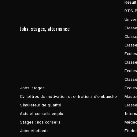
Résul
BTS-
Univer
Jobs, stages, alternance
Classe
Class
Class
Écoles
Classe
École
Class
Jobs, stages
Écoles
Cv, lettres de motivation et entretiens d'embauche
Master
Simulateur de qualité
Class
Actu et conseils emploi
Intern
Stages : nos conseils
Médec
Jobs étudiants
Études