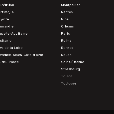
 Réunion
Montpellier
rtinique
Nantes
yotte
Nice
rmandie
Orléans
uvelle-Aquitaine
Paris
citanie
Reims
ys de la Loire
Rennes
ovence-Alpes-Côte d'Azur
Rouen
e-de-France
Saint-Étienne
Strasbourg
Toulon
Toulouse