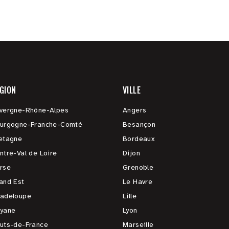
GION
VILLE
vergne-Rhône-Alpes
Angers
urgogne-Franche-Comté
Besançon
etagne
Bordeaux
ntre-Val de Loire
Dijon
rse
Grenoble
and Est
Le Havre
adeloupe
Lille
yane
Lyon
uts-de-France
Marseille