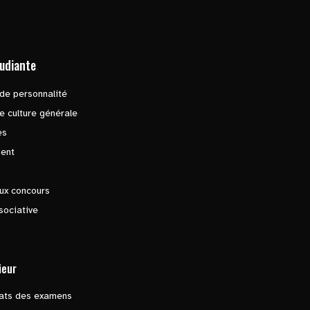
tudiante
de personnalité
e culture générale
es
ent
ux concours
sociative
ieur
tats des examens