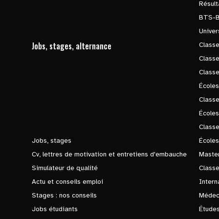
Résul
BTS-
Univer
Jobs, stages, alternance
Classe
Class
Class
Écoles
Classe
École
Class
Jobs, stages
Écoles
Cv, lettres de motivation et entretiens d'embauche
Master
Simulateur de qualité
Class
Actu et conseils emploi
Intern
Stages : nos conseils
Médec
Jobs étudiants
Études