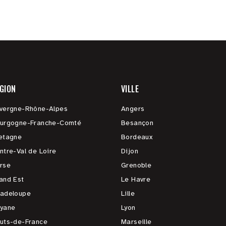
GION
VILLE
vergne-Rhône-Alpes
Angers
urgogne-Franche-Comté
Besançon
etagne
Bordeaux
ntre-Val de Loire
Dijon
rse
Grenoble
and Est
Le Havre
adeloupe
Lille
yane
Lyon
uts-de-France
Marseille