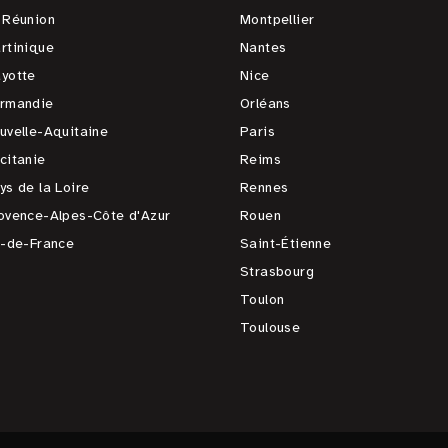
 Réunion
Montpellier
rtinique
Nantes
yotte
Nice
rmandie
Orléans
uvelle-Aquitaine
Paris
citanie
Reims
ys de la Loire
Rennes
ovence-Alpes-Côte d'Azur
Rouen
e-de-France
Saint-Étienne
Strasbourg
Toulon
Toulouse