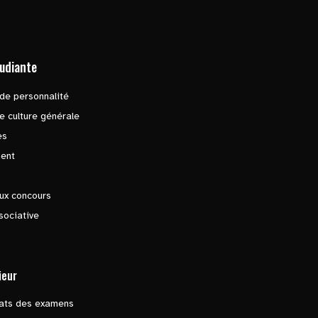
tudiante
de personnalité
e culture générale
es
ent
ux concours
sociative
ieur
tats des examens