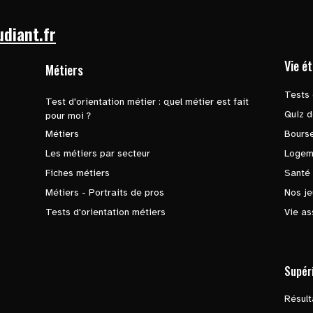
udiant.fr
Vie é
Métiers
Tests 
Test d'orientation métier : quel métier est fait
Quiz d
pour moi ?
Métiers
Bours
Les métiers par secteur
Logem
Fiches métiers
Santé
Métiers - Portraits de pros
Nos je
Tests d'orientation métiers
Vie as
Supér
Résul