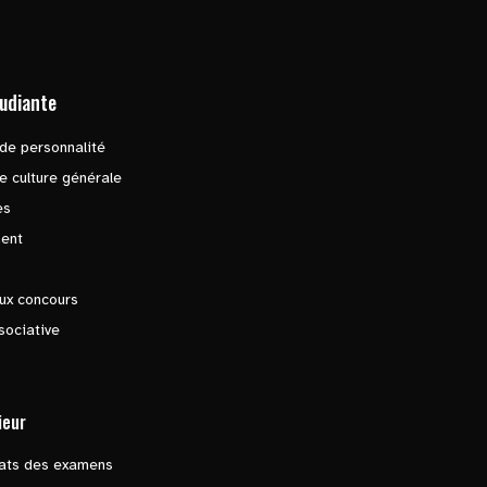
tudiante
de personnalité
e culture générale
es
ent
ux concours
sociative
ieur
tats des examens