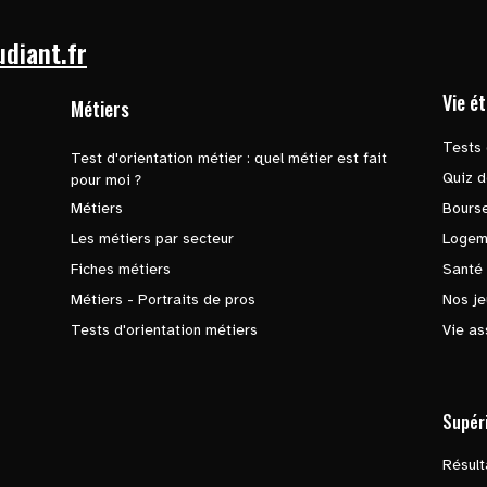
udiant.fr
Vie é
Métiers
Tests 
Test d'orientation métier : quel métier est fait
Quiz d
pour moi ?
Métiers
Bours
Les métiers par secteur
Logem
Fiches métiers
Santé
Métiers - Portraits de pros
Nos je
Tests d'orientation métiers
Vie as
Supér
Résul