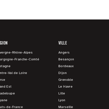
GION
VILLE
vergne-Rhône-Alpes
Angers
urgogne-Franche-Comté
Besançon
etagne
Bordeaux
ntre-Val de Loire
Dijon
rse
Grenoble
and Est
Le Havre
adeloupe
Lille
yane
Lyon
uts-de-France
Marseille