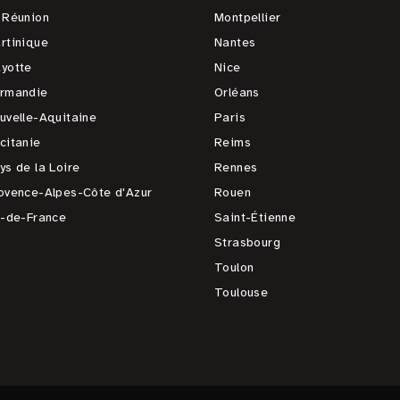
 Réunion
Montpellier
rtinique
Nantes
yotte
Nice
rmandie
Orléans
uvelle-Aquitaine
Paris
citanie
Reims
ys de la Loire
Rennes
ovence-Alpes-Côte d'Azur
Rouen
e-de-France
Saint-Étienne
Strasbourg
Toulon
Toulouse