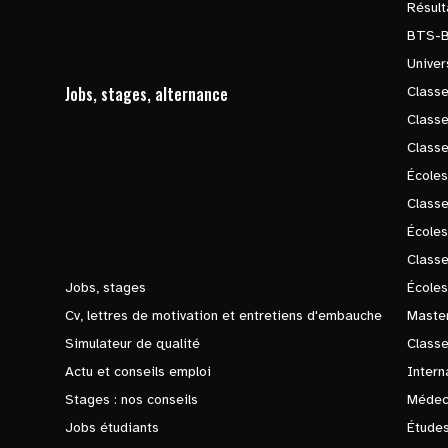
Résul
BTS-
Univer
Jobs, stages, alternance
Classe
Class
Class
Écoles
Classe
École
Class
Jobs, stages
Écoles
Cv, lettres de motivation et entretiens d'embauche
Master
Simulateur de qualité
Class
Actu et conseils emploi
Intern
Stages : nos conseils
Médec
Jobs étudiants
Études