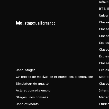
Résul
BTS-
Univer
Jobs, stages, alternance
Classe
Class
Class
Écoles
Classe
École
Class
Jobs, stages
Écoles
Cv, lettres de motivation et entretiens d'embauche
Master
Simulateur de qualité
Class
Actu et conseils emploi
Intern
Stages : nos conseils
Médec
Jobs étudiants
Études