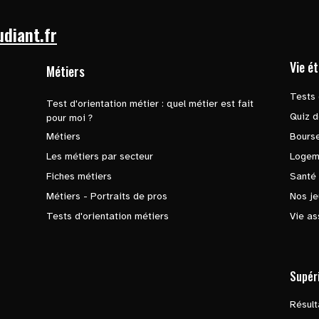
udiant.fr
Vie é
Métiers
Tests 
Test d'orientation métier : quel métier est fait
Quiz d
pour moi ?
Métiers
Bours
Les métiers par secteur
Logem
Fiches métiers
Santé
Métiers - Portraits de pros
Nos je
Tests d'orientation métiers
Vie as
Supér
Résul