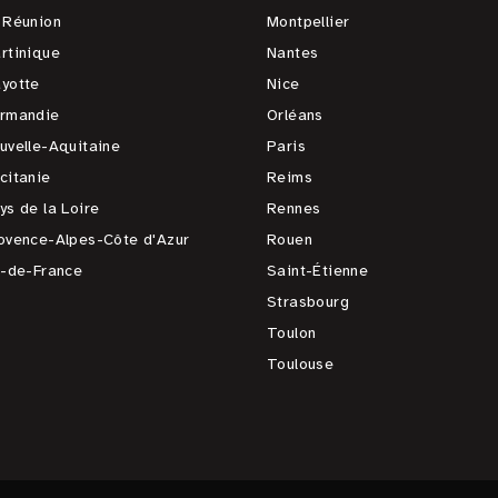
 Réunion
Montpellier
rtinique
Nantes
yotte
Nice
rmandie
Orléans
uvelle-Aquitaine
Paris
citanie
Reims
ys de la Loire
Rennes
ovence-Alpes-Côte d'Azur
Rouen
e-de-France
Saint-Étienne
Strasbourg
Toulon
Toulouse