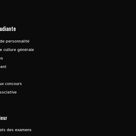
tudiante
de personnalité
e culture générale
es
ent
ux concours
sociative
ieur
tats des examens