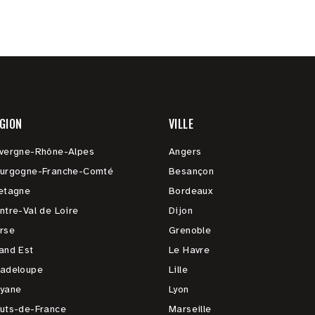
GION
VILLE
vergne-Rhône-Alpes
Angers
urgogne-Franche-Comté
Besançon
etagne
Bordeaux
ntre-Val de Loire
Dijon
rse
Grenoble
and Est
Le Havre
adeloupe
Lille
yane
Lyon
uts-de-France
Marseille