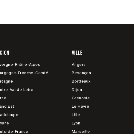
GION
VILLE
vergne-Rhône-Alpes
Angers
urgogne-Franche-Comté
Besançon
etagne
Bordeaux
ntre-Val de Loire
Dijon
rse
Grenoble
and Est
Le Havre
adeloupe
Lille
yane
Lyon
uts-de-France
Marseille