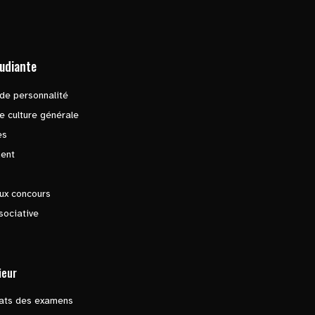
tudiante
de personnalité
e culture générale
es
ent
ux concours
sociative
ieur
tats des examens