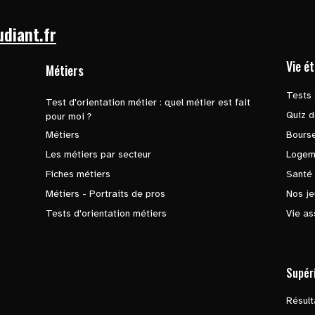
udiant.fr
Vie é
Métiers
Tests 
Test d'orientation métier : quel métier est fait
Quiz d
pour moi ?
Métiers
Bours
Les métiers par secteur
Logem
Fiches métiers
Santé
Métiers - Portraits de pros
Nos je
Tests d'orientation métiers
Vie as
Supér
Résul