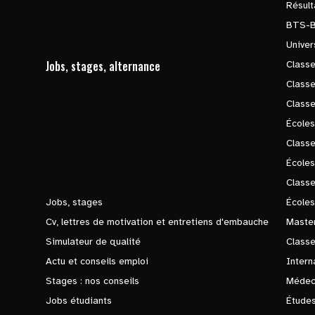
Résul
BTS-
Univer
Jobs, stages, alternance
Classe
Class
Class
Écoles
Classe
École
Class
Jobs, stages
Écoles
Cv, lettres de motivation et entretiens d'embauche
Master
Simulateur de qualité
Class
Actu et conseils emploi
Intern
Stages : nos conseils
Médec
Jobs étudiants
Études