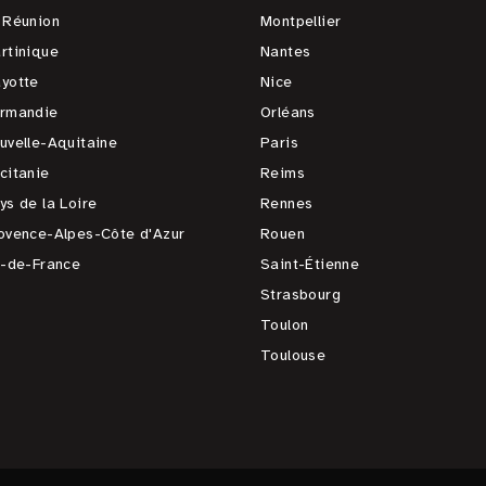
 Réunion
Montpellier
rtinique
Nantes
yotte
Nice
rmandie
Orléans
uvelle-Aquitaine
Paris
citanie
Reims
ys de la Loire
Rennes
ovence-Alpes-Côte d'Azur
Rouen
e-de-France
Saint-Étienne
Strasbourg
Toulon
Toulouse