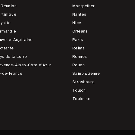
 Réunion
Montpellier
rtinique
Nantes
yotte
Nice
rmandie
Orléans
uvelle-Aquitaine
Paris
citanie
Reims
ys de la Loire
Rennes
ovence-Alpes-Côte d'Azur
Rouen
e-de-France
Saint-Étienne
Strasbourg
Toulon
Toulouse