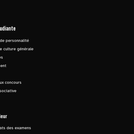
tudiante
de personnalité
e culture générale
es
ent
ux concours
sociative
ieur
tats des examens