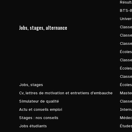
Résul
BTS-
Univer
Jobs, stages, alternance
Classe
Class
Class
Écoles
Classe
École
Class
Jobs, stages
Écoles
Cv, lettres de motivation et entretiens d'embauche
Master
Simulateur de qualité
Class
Actu et conseils emploi
Intern
Stages : nos conseils
Médec
Jobs étudiants
Études