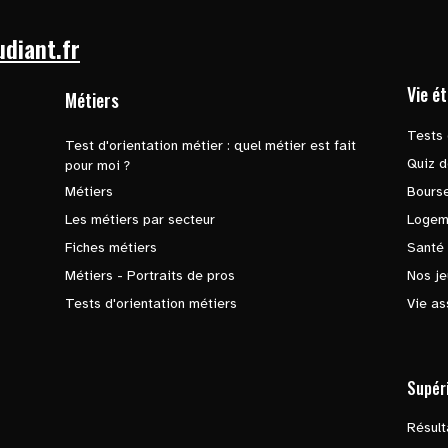
udiant.fr
Vie é
Métiers
Tests 
Test d'orientation métier : quel métier est fait
Quiz d
pour moi ?
Métiers
Bours
Les métiers par secteur
Logem
Fiches métiers
Santé
Métiers - Portraits de pros
Nos je
Tests d'orientation métiers
Vie as
Supér
Résul