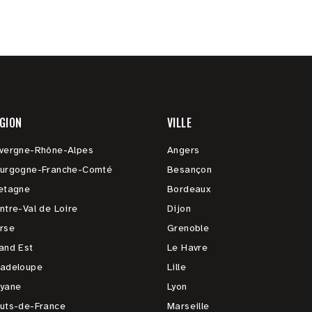
GION
VILLE
vergne-Rhône-Alpes
Angers
urgogne-Franche-Comté
Besançon
etagne
Bordeaux
ntre-Val de Loire
Dijon
rse
Grenoble
and Est
Le Havre
adeloupe
Lille
yane
Lyon
uts-de-France
Marseille