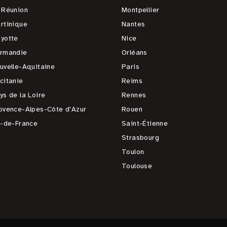
 Réunion
Montpellier
rtinique
Nantes
yotte
Nice
rmandie
Orléans
uvelle-Aquitaine
Paris
citanie
Reims
ys de la Loire
Rennes
ovence-Alpes-Côte d'Azur
Rouen
e-de-France
Saint-Étienne
Strasbourg
Toulon
Toulouse