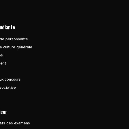
tudiante
de personnalité
e culture générale
es
ent
ux concours
sociative
ieur
tats des examens