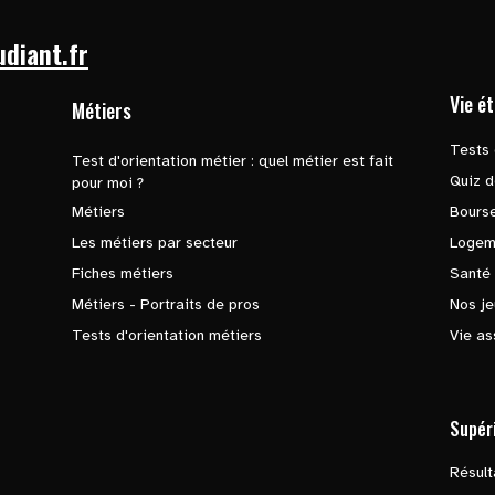
udiant.fr
Vie é
Métiers
Tests 
Test d'orientation métier : quel métier est fait
Quiz d
pour moi ?
Métiers
Bours
Les métiers par secteur
Logem
Fiches métiers
Santé
Métiers - Portraits de pros
Nos je
Tests d'orientation métiers
Vie as
Supér
Résul