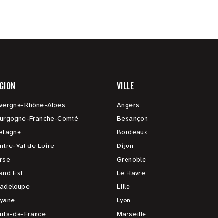
GION
VILLE
vergne-Rhône-Alpes
Angers
urgogne-Franche-Comté
Besançon
etagne
Bordeaux
ntre-Val de Loire
Dijon
rse
Grenoble
and Est
Le Havre
adeloupe
Lille
yane
Lyon
uts-de-France
Marseille