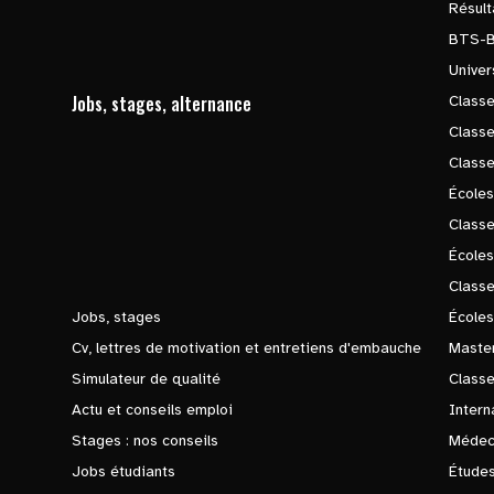
Résul
BTS-
Univer
Jobs, stages, alternance
Classe
Class
Class
Écoles
Classe
École
Class
Jobs, stages
Écoles
Cv, lettres de motivation et entretiens d'embauche
Master
Simulateur de qualité
Class
Actu et conseils emploi
Intern
Stages : nos conseils
Médec
Jobs étudiants
Études