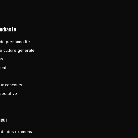
tudiante
de personnalité
e culture générale
es
ent
ux concours
sociative
ieur
tats des examens