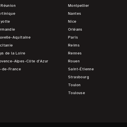
 Réunion
Montpellier
rtinique
Nantes
yotte
Nice
rmandie
Orléans
uvelle-Aquitaine
Paris
citanie
Reims
ys de la Loire
Rennes
ovence-Alpes-Côte d'Azur
Rouen
e-de-France
Saint-Étienne
Strasbourg
Toulon
Toulouse