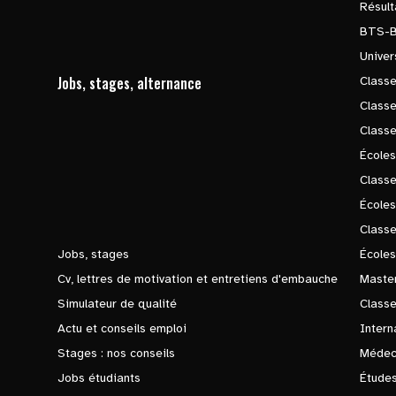
Résul
BTS-
Univer
Jobs, stages, alternance
Classe
Class
Class
Écoles
Classe
École
Class
Jobs, stages
Écoles
Cv, lettres de motivation et entretiens d'embauche
Master
Simulateur de qualité
Class
Actu et conseils emploi
Intern
Stages : nos conseils
Médec
Jobs étudiants
Études