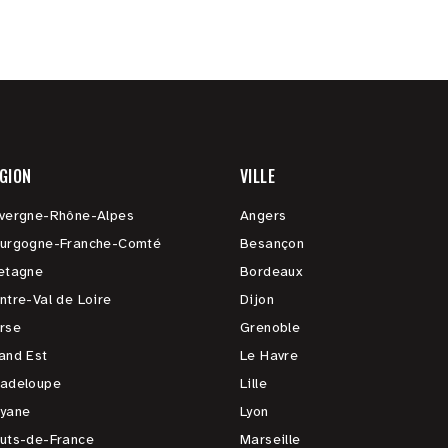
GION
VILLE
vergne-Rhône-Alpes
Angers
urgogne-Franche-Comté
Besançon
etagne
Bordeaux
ntre-Val de Loire
Dijon
rse
Grenoble
and Est
Le Havre
adeloupe
Lille
yane
Lyon
uts-de-France
Marseille