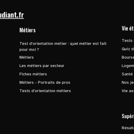
udiant.fr
Vie é
Métiers
Tests 
Test d'orientation métier : quel métier est fait
Quiz d
pour moi ?
Métiers
Bours
Les métiers par secteur
Logem
Fiches métiers
Santé
Métiers - Portraits de pros
Nos je
Tests d'orientation métiers
Vie as
Supér
Résul