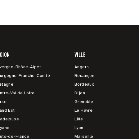
GION
VILLE
vergne-Rhône-Alpes
Angers
urgogne-Franche-Comté
Besançon
etagne
Bordeaux
ntre-Val de Loire
Dijon
rse
Grenoble
and Est
Le Havre
adeloupe
Lille
yane
Lyon
uts-de-France
Marseille