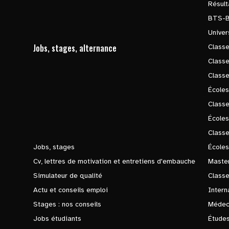
Résul
BTS-
Univer
Jobs, stages, alternance
Classe
Class
Class
Écoles
Classe
École
Class
Jobs, stages
Écoles
Cv, lettres de motivation et entretiens d'embauche
Master
Simulateur de qualité
Class
Actu et conseils emploi
Intern
Stages : nos conseils
Médec
Jobs étudiants
Études