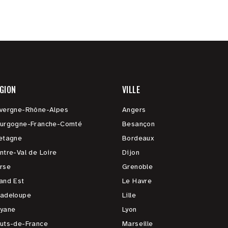
GION
VILLE
vergne-Rhône-Alpes
Angers
urgogne-Franche-Comté
Besançon
etagne
Bordeaux
ntre-Val de Loire
Dijon
rse
Grenoble
and Est
Le Havre
adeloupe
Lille
yane
Lyon
uts-de-France
Marseille