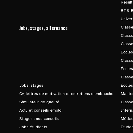
Résul
BTS-
Univer
Jobs, stages, alternance
Classe
Class
Class
Écoles
Classe
École
Class
Jobs, stages
Écoles
Cv, lettres de motivation et entretiens d'embauche
Master
Simulateur de qualité
Class
Actu et conseils emploi
Intern
Stages : nos conseils
Médec
Jobs étudiants
Études