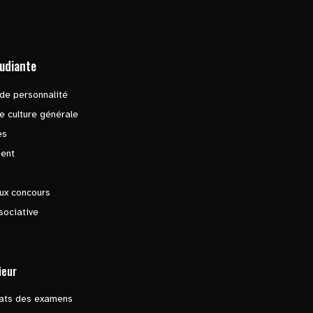
tudiante
de personnalité
e culture générale
es
ent
ux concours
sociative
ieur
tats des examens