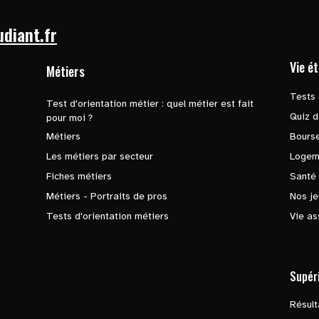
udiant.fr
Vie é
Métiers
Tests 
Test d'orientation métier : quel métier est fait
Quiz d
pour moi ?
Métiers
Bours
Les métiers par secteur
Logem
Fiches métiers
Santé
Métiers - Portraits de pros
Nos je
Tests d'orientation métiers
Vie as
Supér
Résul