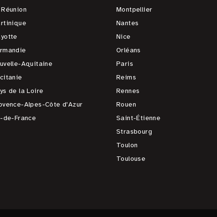
 Réunion
Montpellier
rtinique
Nantes
yotte
Nice
rmandie
Orléans
uvelle-Aquitaine
Paris
citanie
Reims
ys de la Loire
Rennes
ovence-Alpes-Côte d'Azur
Rouen
e-de-France
Saint-Étienne
Strasbourg
Toulon
Toulouse