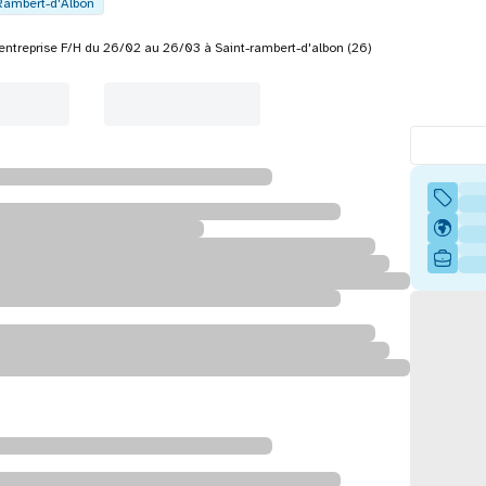
Rambert-d'Albon
entreprise F/H du 26/02 au 26/03 à Saint-rambert-d'albon (26)