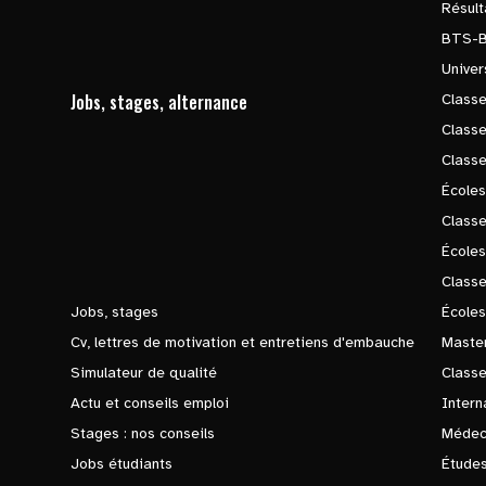
Résul
BTS-
Univer
Jobs, stages, alternance
Classe
Class
Class
Écoles
Classe
École
Class
Jobs, stages
Écoles
Cv, lettres de motivation et entretiens d'embauche
Master
Simulateur de qualité
Class
Actu et conseils emploi
Intern
Stages : nos conseils
Médec
Jobs étudiants
Études