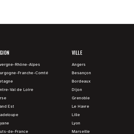
GION
VILLE
vergne-Rhône-Alpes
Angers
urgogne-Franche-Comté
Besançon
etagne
Bordeaux
ntre-Val de Loire
Dijon
rse
Grenoble
and Est
Le Havre
adeloupe
Lille
yane
Lyon
uts-de-France
Marseille