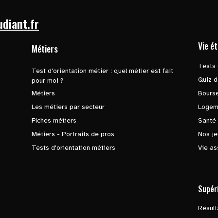
udiant.fr
Vie é
Métiers
Tests 
Test d'orientation métier : quel métier est fait
Quiz d
pour moi ?
Métiers
Bours
Les métiers par secteur
Logem
Fiches métiers
Santé
Métiers - Portraits de pros
Nos je
Tests d'orientation métiers
Vie as
Supér
Résul