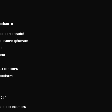
tudiante
de personnalité
e culture générale
es
ent
ux concours
sociative
ieur
tats des examens