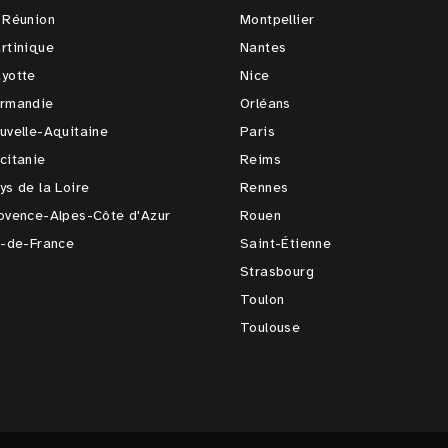
 Réunion
Montpellier
rtinique
Nantes
yotte
Nice
rmandie
Orléans
uvelle-Aquitaine
Paris
citanie
Reims
ys de la Loire
Rennes
ovence-Alpes-Côte d'Azur
Rouen
e-de-France
Saint-Étienne
Strasbourg
Toulon
Toulouse