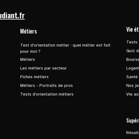
udiant.fr
Vie é
Métiers
Tests 
Test d'orientation métier : quel métier est fait
Quiz d
pour moi ?
Métiers
Bours
Les métiers par secteur
Logem
Fiches métiers
Santé
Métiers - Portraits de pros
Nos je
Tests d'orientation métiers
Vie as
Supér
Résul