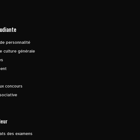
tudiante
de personnalité
e culture générale
es
ent
ux concours
sociative
ieur
tats des examens