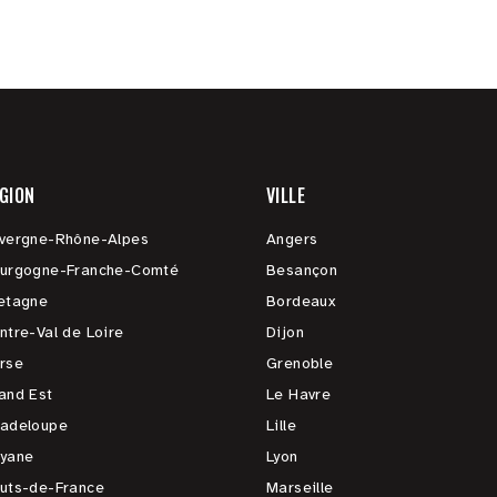
GION
VILLE
vergne-Rhône-Alpes
Angers
urgogne-Franche-Comté
Besançon
etagne
Bordeaux
ntre-Val de Loire
Dijon
rse
Grenoble
and Est
Le Havre
adeloupe
Lille
yane
Lyon
uts-de-France
Marseille