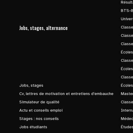
Résul
BTS-
Univer
Jobs, stages, alternance
Classe
Class
Class
Écoles
Classe
École
Class
Jobs, stages
Écoles
Cv, lettres de motivation et entretiens d'embauche
Master
Simulateur de qualité
Class
Actu et conseils emploi
Intern
Stages : nos conseils
Médec
Jobs étudiants
Études