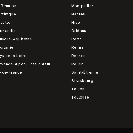
 Réunion
Montpellier
rtinique
Nantes
yotte
Nice
rmandie
Orléans
uvelle-Aquitaine
Paris
citanie
Reims
ys de la Loire
Rennes
ovence-Alpes-Côte d'Azur
Rouen
e-de-France
Saint-Étienne
Strasbourg
Toulon
Toulouse