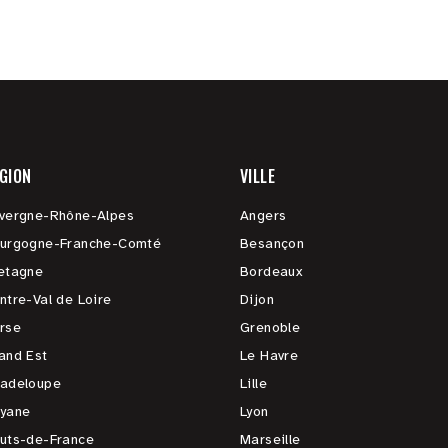
GION
VILLE
vergne-Rhône-Alpes
Angers
urgogne-Franche-Comté
Besançon
etagne
Bordeaux
ntre-Val de Loire
Dijon
rse
Grenoble
and Est
Le Havre
adeloupe
Lille
yane
Lyon
uts-de-France
Marseille