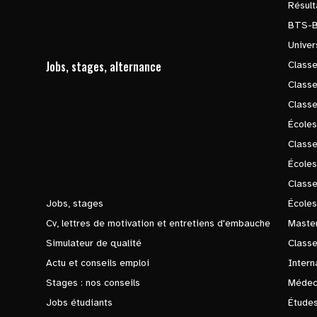
Résul
BTS-
Univer
Jobs, stages, alternance
Classe
Class
Class
Écoles
Classe
École
Class
Jobs, stages
Écoles
Cv, lettres de motivation et entretiens d'embauche
Master
Simulateur de qualité
Class
Actu et conseils emploi
Intern
Stages : nos conseils
Médec
Jobs étudiants
Études