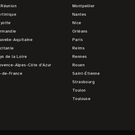
 Réunion
Montpellier
rtinique
Nantes
yotte
Nice
rmandie
Orléans
uvelle-Aquitaine
Paris
citanie
Reims
ys de la Loire
Rennes
ovence-Alpes-Côte d'Azur
Rouen
e-de-France
Saint-Étienne
Strasbourg
Toulon
Toulouse