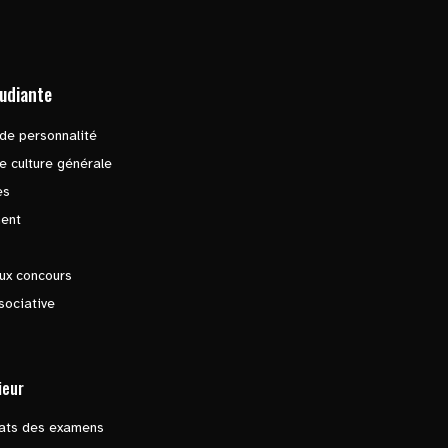
tudiante
de personnalité
e culture générale
es
ent
ux concours
sociative
ieur
tats des examens