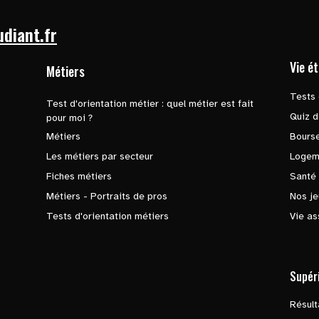
udiant.fr
Vie é
Métiers
Tests 
Test d'orientation métier : quel métier est fait
Quiz d
pour moi ?
Métiers
Bours
Les métiers par secteur
Logem
Fiches métiers
Santé
Métiers - Portraits de pros
Nos je
Tests d'orientation métiers
Vie as
Supér
Résul