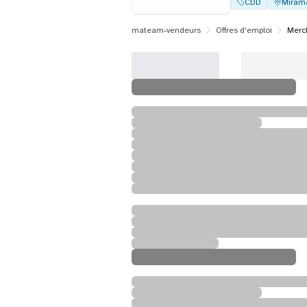
CDD
Miram
mateam-vendeurs
Offres d'emploi
Merch