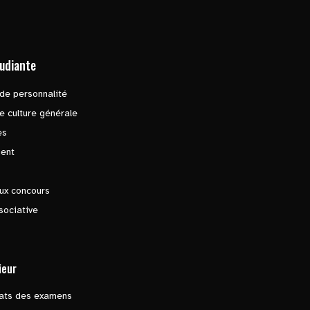
tudiante
de personnalité
e culture générale
es
ent
ux concours
sociative
ieur
tats des examens