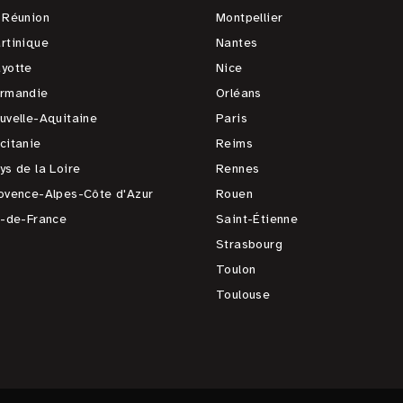
 Réunion
Montpellier
rtinique
Nantes
yotte
Nice
rmandie
Orléans
uvelle-Aquitaine
Paris
citanie
Reims
ys de la Loire
Rennes
ovence-Alpes-Côte d'Azur
Rouen
e-de-France
Saint-Étienne
Strasbourg
Toulon
Toulouse