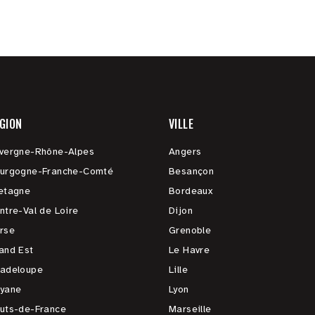
GION
VILLE
vergne-Rhône-Alpes
Angers
urgogne-Franche-Comté
Besançon
etagne
Bordeaux
ntre-Val de Loire
Dijon
rse
Grenoble
and Est
Le Havre
adeloupe
Lille
yane
Lyon
uts-de-France
Marseille