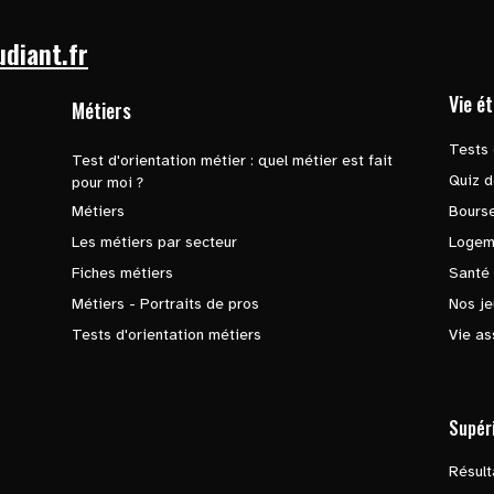
udiant.fr
Vie é
Métiers
Tests 
Test d'orientation métier : quel métier est fait
Quiz d
pour moi ?
Métiers
Bours
Les métiers par secteur
Logem
Fiches métiers
Santé
Métiers - Portraits de pros
Nos je
Tests d'orientation métiers
Vie as
Supér
Résul