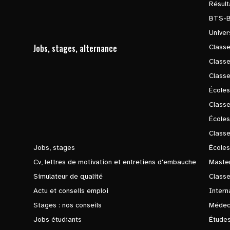
Résul
BTS-
Univer
Jobs, stages, alternance
Classe
Class
Class
Écoles
Classe
École
Class
Jobs, stages
Écoles
Cv, lettres de motivation et entretiens d'embauche
Master
Simulateur de qualité
Class
Actu et conseils emploi
Intern
Stages : nos conseils
Médec
Jobs étudiants
Études