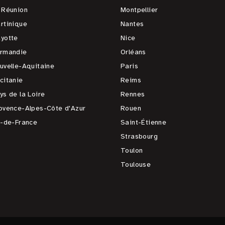
 Réunion
Montpellier
rtinique
Nantes
yotte
Nice
rmandie
Orléans
uvelle-Aquitaine
Paris
citanie
Reims
ys de la Loire
Rennes
ovence-Alpes-Côte d'Azur
Rouen
e-de-France
Saint-Étienne
Strasbourg
Toulon
Toulouse