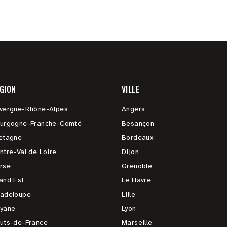
GION
VILLE
vergne-Rhône-Alpes
Angers
urgogne-Franche-Comté
Besançon
etagne
Bordeaux
ntre-Val de Loire
Dijon
rse
Grenoble
and Est
Le Havre
adeloupe
Lille
yane
Lyon
uts-de-France
Marseille