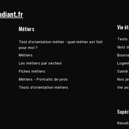
udiant.fr
Vie é
Métiers
Tests 
Test d'orientation métier : quel métier est fait
Quiz d
pour moi ?
Métiers
Bours
Les métiers par secteur
Logem
Fiches métiers
Santé
Métiers - Portraits de pros
Nos je
Tests d'orientation métiers
Vie as
Supér
Résul