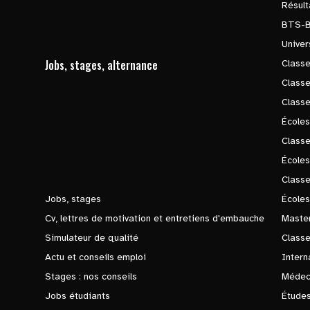
Résul
BTS-
Univer
Jobs, stages, alternance
Classe
Class
Class
Écoles
Classe
École
Class
Jobs, stages
Écoles
Cv, lettres de motivation et entretiens d'embauche
Master
Simulateur de qualité
Class
Actu et conseils emploi
Intern
Stages : nos conseils
Médec
Jobs étudiants
Études