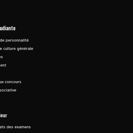
tudiante
de personnalité
e culture générale
es
ent
ux concours
sociative
ieur
tats des examens