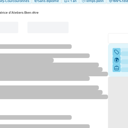
vry-Courcouronnes
Sans diplôme
< 1 an
Temps plein
100% télé
rice d'Ateliers Bien-être