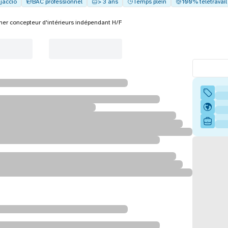
jaccio
BAC professionnel
> 3 ans
Temps plein
100% télétravail
ner concepteur d'intérieurs indépendant H/F