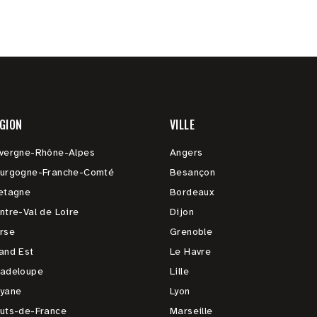
GION
VILLE
vergne-Rhône-Alpes
Angers
urgogne-Franche-Comté
Besançon
etagne
Bordeaux
ntre-Val de Loire
Dijon
rse
Grenoble
and Est
Le Havre
adeloupe
Lille
yane
Lyon
uts-de-France
Marseille