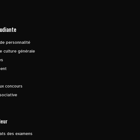
tudiante
de personnalité
e culture générale
es
ent
ux concours
sociative
ieur
tats des examens