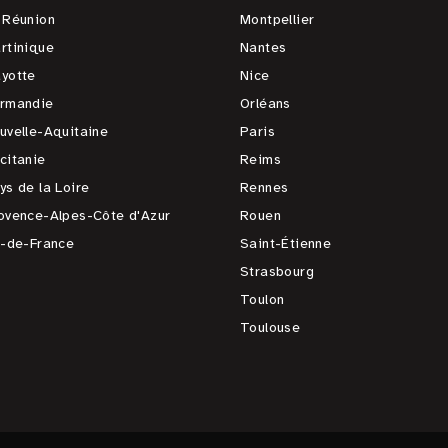
 Réunion
Montpellier
rtinique
Nantes
yotte
Nice
rmandie
Orléans
uvelle-Aquitaine
Paris
citanie
Reims
ys de la Loire
Rennes
ovence-Alpes-Côte d'Azur
Rouen
e-de-France
Saint-Étienne
Strasbourg
Toulon
Toulouse