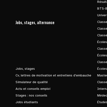
Résul
BTS-
Univer
Jobs, stages, alternance
Classe
Class
Class
Écoles
Classe
École
Class
Jobs, stages
Écoles
Cv, lettres de motivation et entretiens d'embauche
Master
Simulateur de qualité
Class
Actu et conseils emploi
Intern
Stages : nos conseils
Médec
Jobs étudiants
Études