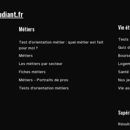
udiant.fr
Vie é
Métiers
Tests 
Test d'orientation métier : quel métier est fait
Quiz d
pour moi ?
Métiers
Bours
Les métiers par secteur
Logem
Fiches métiers
Santé
Métiers - Portraits de pros
Nos je
Tests d'orientation métiers
Vie as
Supér
Résul