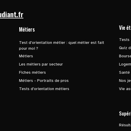
udiant.fr
Vie é
Métiers
Tests 
Test d'orientation métier : quel métier est fait
Quiz d
pour moi ?
Métiers
Bours
Les métiers par secteur
Logem
Fiches métiers
Santé
Métiers - Portraits de pros
Nos je
Tests d'orientation métiers
Vie as
Supér
Résul