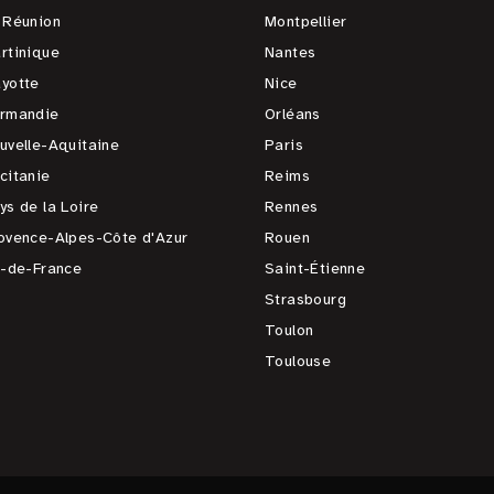
 Réunion
Montpellier
rtinique
Nantes
yotte
Nice
rmandie
Orléans
uvelle-Aquitaine
Paris
citanie
Reims
ys de la Loire
Rennes
ovence-Alpes-Côte d'Azur
Rouen
e-de-France
Saint-Étienne
Strasbourg
Toulon
Toulouse