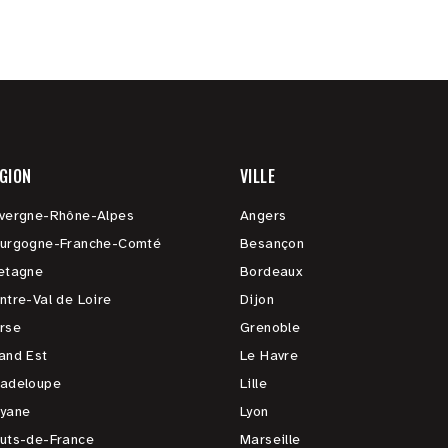
GION
VILLE
vergne-Rhône-Alpes
Angers
urgogne-Franche-Comté
Besançon
etagne
Bordeaux
ntre-Val de Loire
Dijon
rse
Grenoble
and Est
Le Havre
adeloupe
Lille
yane
Lyon
uts-de-France
Marseille