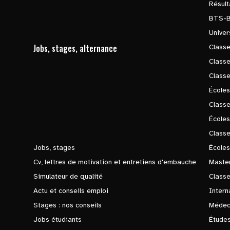
Résul
BTS-
Univer
Jobs, stages, alternance
Classe
Class
Class
Écoles
Classe
École
Class
Jobs, stages
Écoles
Cv, lettres de motivation et entretiens d'embauche
Master
Simulateur de qualité
Class
Actu et conseils emploi
Intern
Stages : nos conseils
Médec
Jobs étudiants
Études