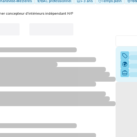
harleville-Mézières
BAC professionnel
> 3 ans
Temps plein
100
ner concepteur d'intérieurs indépendant H/F