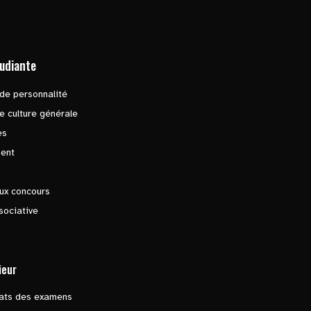
tudiante
de personnalité
e culture générale
es
ent
ux concours
sociative
ieur
tats des examens