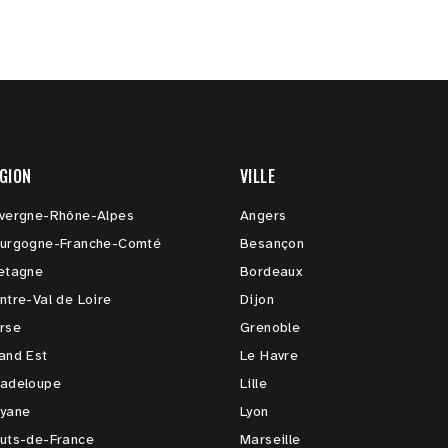
GION
VILLE
vergne-Rhône-Alpes
Angers
urgogne-Franche-Comté
Besançon
etagne
Bordeaux
ntre-Val de Loire
Dijon
rse
Grenoble
and Est
Le Havre
adeloupe
Lille
yane
Lyon
uts-de-France
Marseille