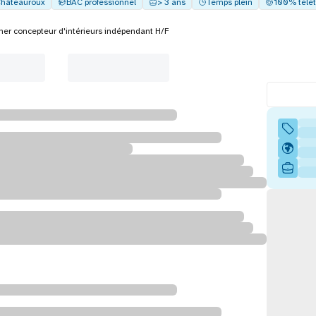
hâteauroux
BAC professionnel
> 3 ans
Temps plein
100% télét
ner concepteur d'intérieurs indépendant H/F