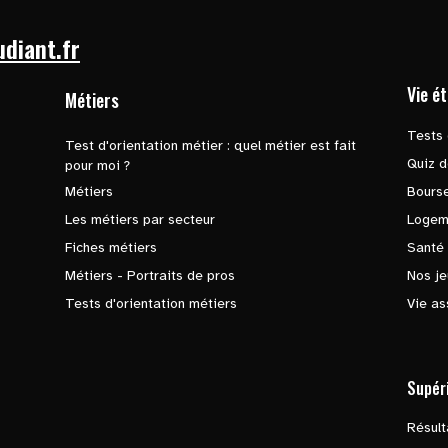
udiant.fr
Vie é
Métiers
Tests 
Test d'orientation métier : quel métier est fait
Quiz d
pour moi ?
Métiers
Bours
Les métiers par secteur
Logem
Fiches métiers
Santé
Métiers - Portraits de pros
Nos je
Tests d'orientation métiers
Vie as
Supér
Résul