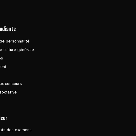
tudiante
de personnalité
e culture générale
es
ent
ux concours
sociative
ieur
tats des examens