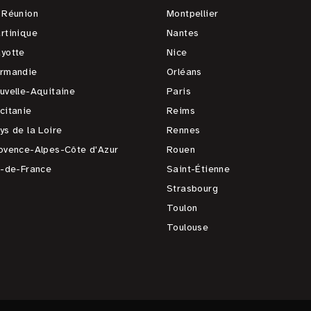
 Réunion
Montpellier
rtinique
Nantes
yotte
Nice
rmandie
Orléans
uvelle-Aquitaine
Paris
citanie
Reims
ys de la Loire
Rennes
ovence-Alpes-Côte d'Azur
Rouen
e-de-France
Saint-Étienne
Strasbourg
Toulon
Toulouse