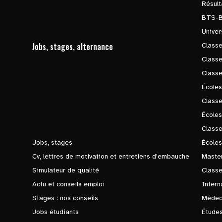
Résul
BTS-
Univer
Jobs, stages, alternance
Classe
Class
Class
Écoles
Classe
École
Class
Jobs, stages
Écoles
Cv, lettres de motivation et entretiens d'embauche
Master
Simulateur de qualité
Class
Actu et conseils emploi
Intern
Stages : nos conseils
Médec
Jobs étudiants
Études