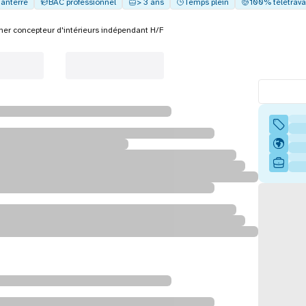
anterre
BAC professionnel
> 3 ans
Temps plein
100% télétrava
ner concepteur d'intérieurs indépendant H/F