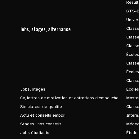
Résul
BTS-
Univer
Jobs, stages, alternance
Classe
Class
Class
Écoles
Classe
École
Class
Jobs, stages
Écoles
Cv, lettres de motivation et entretiens d'embauche
Master
Simulateur de qualité
Class
Actu et conseils emploi
Intern
Stages : nos conseils
Médec
Jobs étudiants
Études