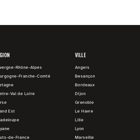
GION
VILLE
vergne-Rhône-Alpes
Angers
urgogne-Franche-Comté
Besançon
etagne
Bordeaux
ntre-Val de Loire
Dijon
rse
Grenoble
and Est
Le Havre
adeloupe
Lille
yane
Lyon
uts-de-France
Marseille