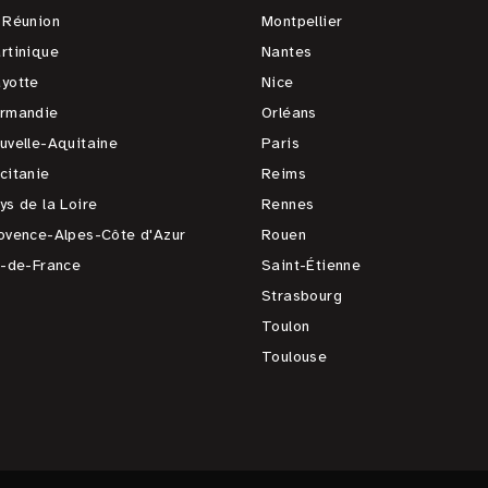
 Réunion
Montpellier
rtinique
Nantes
yotte
Nice
rmandie
Orléans
uvelle-Aquitaine
Paris
citanie
Reims
ys de la Loire
Rennes
ovence-Alpes-Côte d'Azur
Rouen
e-de-France
Saint-Étienne
Strasbourg
Toulon
Toulouse