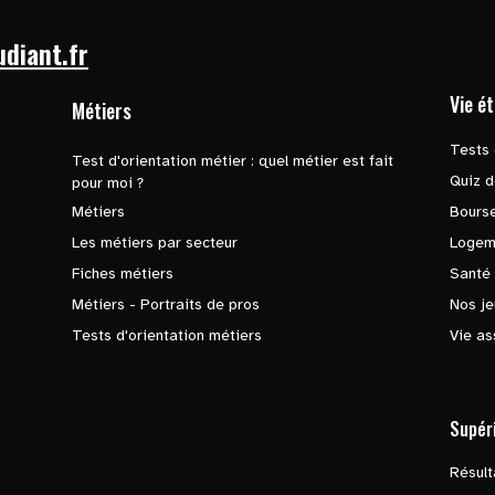
udiant.fr
Vie é
Métiers
Tests 
Test d'orientation métier : quel métier est fait
Quiz d
pour moi ?
Métiers
Bours
Les métiers par secteur
Logem
Fiches métiers
Santé
Métiers - Portraits de pros
Nos je
Tests d'orientation métiers
Vie as
Supér
Résul