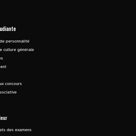
tudiante
de personnalité
e culture générale
es
ent
ux concours
sociative
ieur
tats des examens