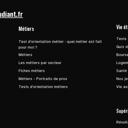
udiant.fr
Vie é
Métiers
Tests 
Test d'orientation métier : quel métier est fait
Quiz d
pour moi ?
Métiers
Bours
Les métiers par secteur
Logem
Fiches métiers
Santé
Métiers - Portraits de pros
Nos je
Tests d'orientation métiers
Vie as
Supér
Résul