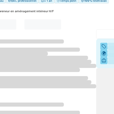
au
BAC professionnel
> 1 an
Temps plein
100% télétravail
preneur en aménagement intérieur H/F