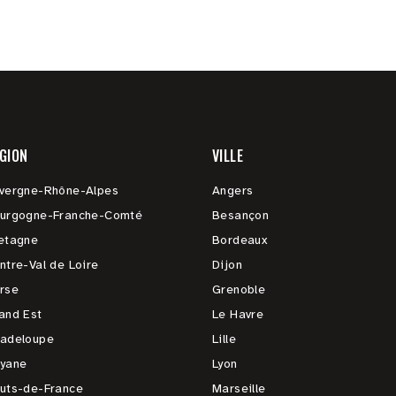
GION
VILLE
vergne-Rhône-Alpes
Angers
urgogne-Franche-Comté
Besançon
etagne
Bordeaux
ntre-Val de Loire
Dijon
rse
Grenoble
and Est
Le Havre
adeloupe
Lille
yane
Lyon
uts-de-France
Marseille