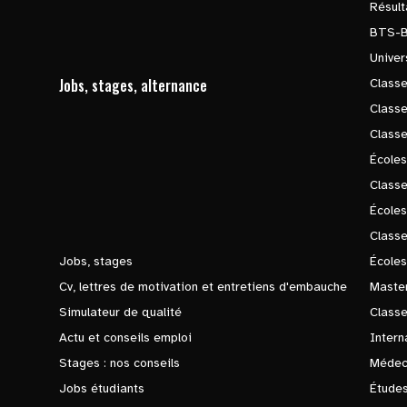
Résul
BTS-
Univer
Jobs, stages, alternance
Classe
Class
Class
Écoles
Classe
École
Class
Jobs, stages
Écoles
Cv, lettres de motivation et entretiens d'embauche
Master
Simulateur de qualité
Class
Actu et conseils emploi
Intern
Stages : nos conseils
Médec
Jobs étudiants
Études