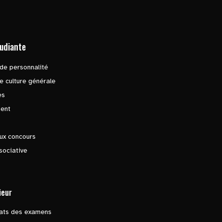
tudiante
de personnalité
e culture générale
es
ent
ux concours
sociative
ieur
tats des examens