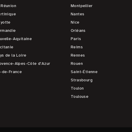
 Réunion
Montpellier
rtinique
Nantes
yotte
Nice
rmandie
Orléans
uvelle-Aquitaine
Paris
citanie
Reims
ys de la Loire
Rennes
ovence-Alpes-Côte d'Azur
Rouen
e-de-France
Saint-Étienne
Strasbourg
Toulon
Toulouse