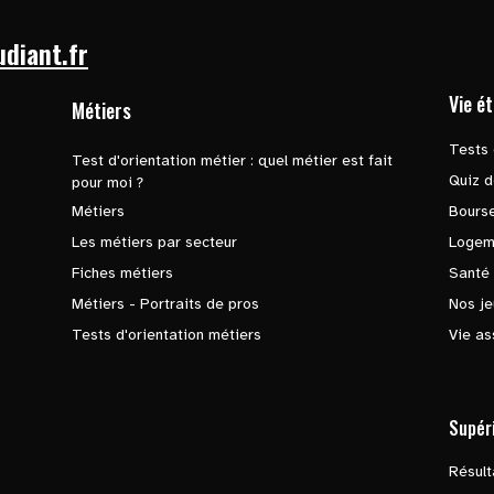
udiant.fr
Vie é
Métiers
Tests 
Test d'orientation métier : quel métier est fait
Quiz d
pour moi ?
Métiers
Bours
Les métiers par secteur
Logem
Fiches métiers
Santé
Métiers - Portraits de pros
Nos je
Tests d'orientation métiers
Vie as
Supér
Résul