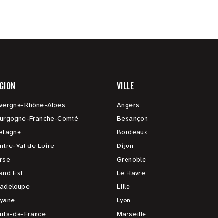
GION
VILLE
vergne-Rhône-Alpes
Angers
urgogne-Franche-Comté
Besançon
etagne
Bordeaux
ntre-Val de Loire
Dijon
rse
Grenoble
and Est
Le Havre
adeloupe
Lille
yane
Lyon
uts-de-France
Marseille