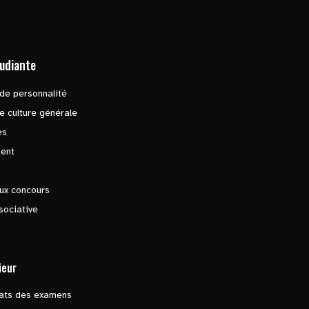
tudiante
de personnalité
e culture générale
es
ent
ux concours
sociative
ieur
tats des examens