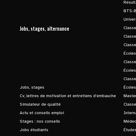
Résul
BTS-
Univer
Jobs, stages, alternance
Classe
Class
Class
Écoles
Classe
École
Class
Jobs, stages
Écoles
Cv, lettres de motivation et entretiens d'embauche
Master
Simulateur de qualité
Class
Actu et conseils emploi
Intern
Stages : nos conseils
Médec
Jobs étudiants
Études