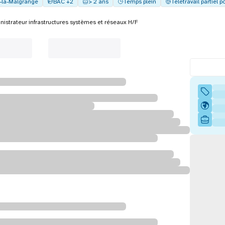
e-la-Malgrange
BAC +2
> 2 ans
Temps plein
Télétravail partiel p
istrateur infrastructures systèmes et réseaux H/F