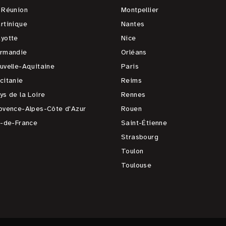
 Réunion
Montpellier
rtinique
Nantes
yotte
Nice
rmandie
Orléans
uvelle-Aquitaine
Paris
citanie
Reims
ys de la Loire
Rennes
ovence-Alpes-Côte d'Azur
Rouen
e-de-France
Saint-Étienne
Strasbourg
Toulon
Toulouse