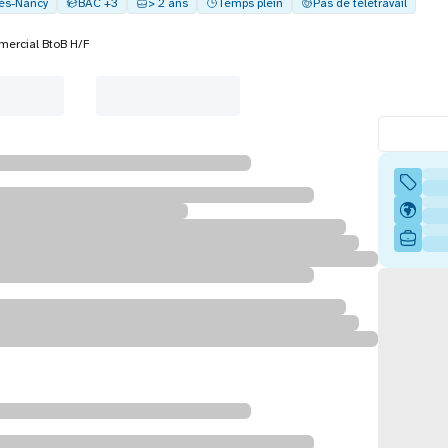
lès-Nancy
BAC +3
> 2 ans
Temps plein
Pas de télétravail
ercial BtoB H/F