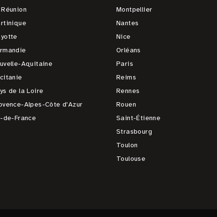
 Réunion
Montpellier
rtinique
Nantes
yotte
Nice
rmandie
Orléans
uvelle-Aquitaine
Paris
citanie
Reims
ys de la Loire
Rennes
ovence-Alpes-Côte d'Azur
Rouen
e-de-France
Saint-Étienne
Strasbourg
Toulon
Toulouse