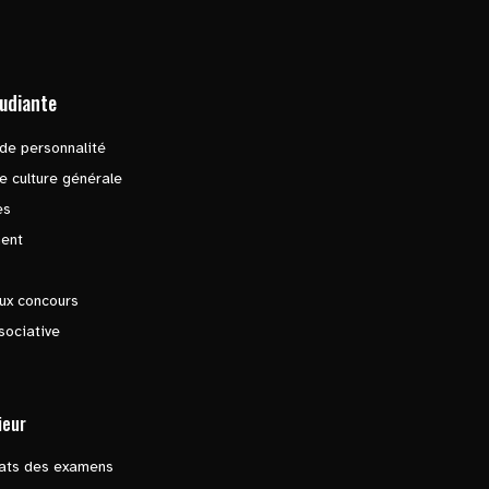
tudiante
de personnalité
e culture générale
es
ent
ux concours
sociative
ieur
tats des examens