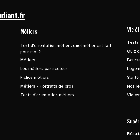
udiant.fr
Vie é
Métiers
Tests 
Test d'orientation métier : quel métier est fait
Quiz d
pour moi ?
Métiers
Bours
Les métiers par secteur
Logem
Fiches métiers
Santé
Métiers - Portraits de pros
Nos je
Tests d'orientation métiers
Vie as
Supér
Résul