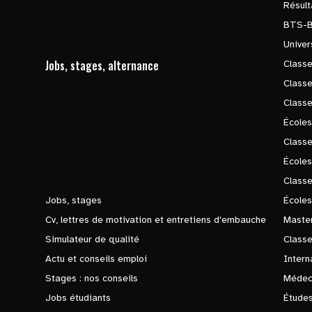
Résul
BTS-
Univer
Jobs, stages, alternance
Classe
Class
Class
Écoles
Classe
École
Class
Jobs, stages
Écoles
Cv, lettres de motivation et entretiens d'embauche
Master
Simulateur de qualité
Class
Actu et conseils emploi
Intern
Stages : nos conseils
Médec
Jobs étudiants
Études