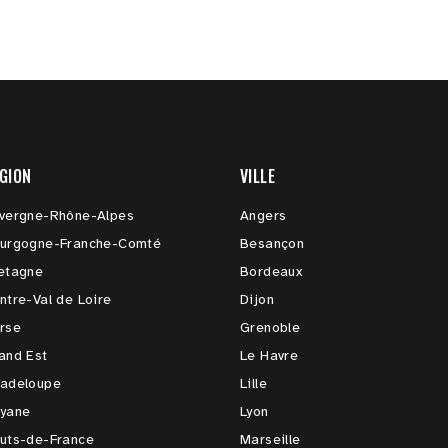
GION
VILLE
vergne-Rhône-Alpes
Angers
urgogne-Franche-Comté
Besançon
etagne
Bordeaux
ntre-Val de Loire
Dijon
rse
Grenoble
and Est
Le Havre
adeloupe
Lille
yane
Lyon
uts-de-France
Marseille