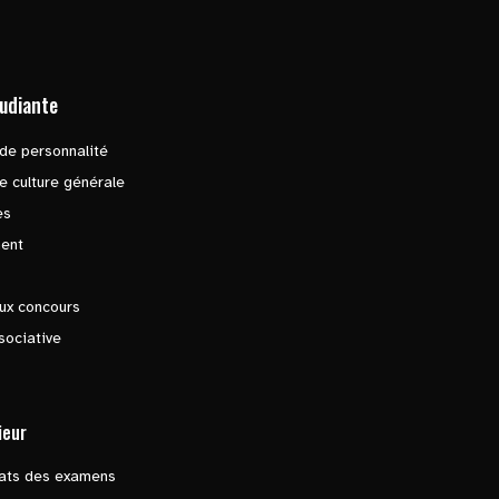
tudiante
de personnalité
e culture générale
es
ent
ux concours
sociative
ieur
tats des examens