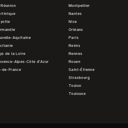
 Réunion
Montpellier
rtinique
Nantes
yotte
Nice
rmandie
Orléans
uvelle-Aquitaine
Paris
citanie
Reims
ys de la Loire
Rennes
ovence-Alpes-Côte d'Azur
Rouen
e-de-France
Saint-Étienne
Strasbourg
Toulon
Toulouse