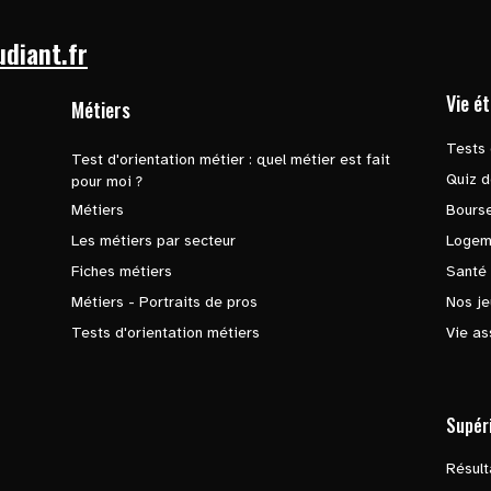
udiant.fr
Vie é
Métiers
Tests 
Test d'orientation métier : quel métier est fait
Quiz d
pour moi ?
Métiers
Bours
Les métiers par secteur
Logem
Fiches métiers
Santé
Métiers - Portraits de pros
Nos je
Tests d'orientation métiers
Vie as
Supér
Résul