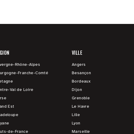
GION
VILLE
vergne-Rhône-Alpes
Angers
urgogne-Franche-Comté
Besançon
etagne
Bordeaux
ntre-Val de Loire
Dijon
rse
Grenoble
and Est
Le Havre
adeloupe
Lille
yane
Lyon
uts-de-France
Marseille