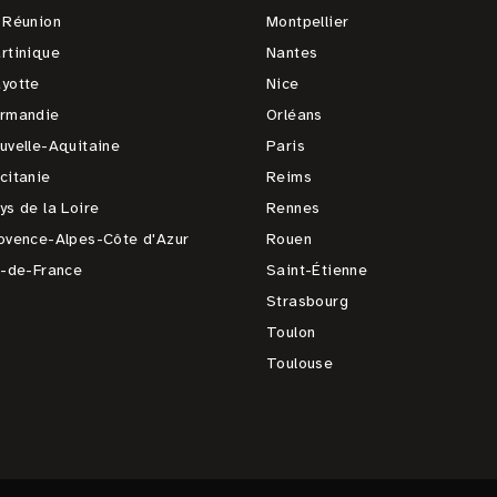
 Réunion
Montpellier
rtinique
Nantes
yotte
Nice
rmandie
Orléans
uvelle-Aquitaine
Paris
citanie
Reims
ys de la Loire
Rennes
ovence-Alpes-Côte d'Azur
Rouen
e-de-France
Saint-Étienne
Strasbourg
Toulon
Toulouse