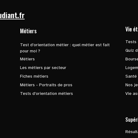
udiant.fr
Vie é
Métiers
Tests 
Test d'orientation métier : quel métier est fait
Quiz d
pour moi ?
Métiers
Bours
Les métiers par secteur
Logem
Fiches métiers
Santé
Métiers - Portraits de pros
Nos je
Tests d'orientation métiers
Vie as
Supér
Résul