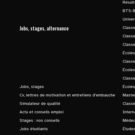
Résul
BTS-
Univer
Jobs, stages, alternance
Classe
Class
Class
Écoles
Classe
École
Class
Jobs, stages
Écoles
Cv, lettres de motivation et entretiens d'embauche
Master
Simulateur de qualité
Class
Actu et conseils emploi
Intern
Stages : nos conseils
Médec
Jobs étudiants
Études