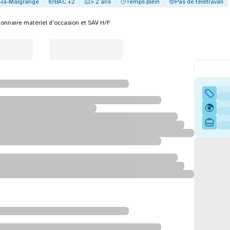
e-la-Malgrange
BAC +2
> 2 ans
Temps plein
Pas de télétravail
ionnaire matériel d'occasion et SAV H/F