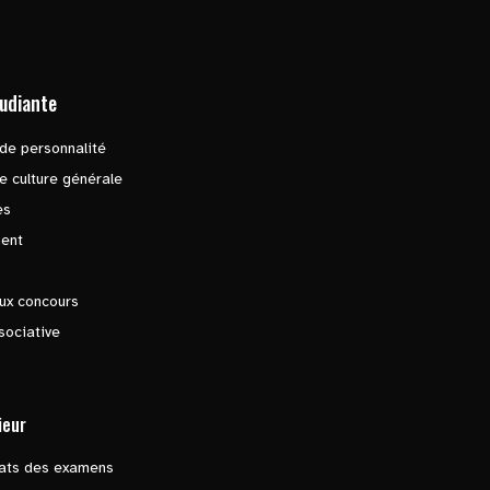
tudiante
de personnalité
e culture générale
es
ent
ux concours
sociative
ieur
tats des examens