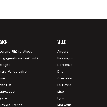
GION
VILLE
vergne-Rhône-Alpes
Angers
urgogne-Franche-Comté
Besançon
etagne
Bordeaux
ntre-Val de Loire
Dijon
rse
Grenoble
and Est
Le Havre
adeloupe
Lille
yane
Lyon
uts-de-France
Marseille