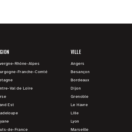
GION
VILLE
vergne-Rhône-Alpes
Angers
urgogne-Franche-Comté
Besançon
etagne
Bordeaux
ntre-Val de Loire
Dijon
rse
Grenoble
and Est
Le Havre
adeloupe
Lille
yane
Lyon
uts-de-France
Marseille