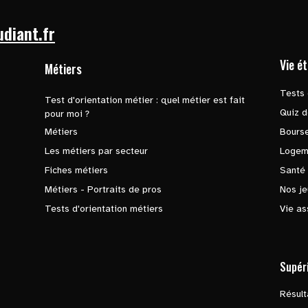
udiant.fr
Vie é
Métiers
Tests 
Test d'orientation métier : quel métier est fait
Quiz d
pour moi ?
Métiers
Bours
Les métiers par secteur
Logem
Fiches métiers
Santé
Métiers - Portraits de pros
Nos je
Tests d'orientation métiers
Vie as
Supér
Résul