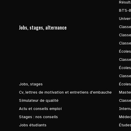
Résul
BTS-
Univer
Jobs, stages, alternance
Classe
Class
Class
Écoles
Classe
École
Class
Jobs, stages
Écoles
Cv, lettres de motivation et entretiens d'embauche
Master
Simulateur de qualité
Class
Actu et conseils emploi
Intern
Stages : nos conseils
Médec
Jobs étudiants
Études