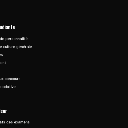
tudiante
de personnalité
e culture générale
es
ent
ux concours
sociative
ieur
tats des examens