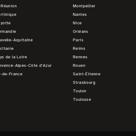
 Réunion
Montpellier
rtinique
Nantes
yotte
Nice
rmandie
Orléans
uvelle-Aquitaine
Paris
citanie
Reims
ys de la Loire
Rennes
ovence-Alpes-Côte d'Azur
Rouen
e-de-France
Saint-Étienne
Strasbourg
Toulon
Toulouse