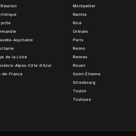
 Réunion
Montpellier
rtinique
Nantes
yotte
Nice
rmandie
Orléans
uvelle-Aquitaine
Paris
citanie
Reims
ys de la Loire
Rennes
ovence-Alpes-Côte d'Azur
Rouen
e-de-France
Saint-Étienne
Strasbourg
Toulon
Toulouse