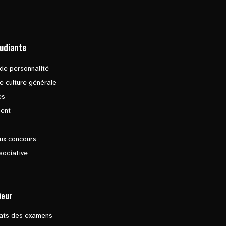
tudiante
de personnalité
e culture générale
es
ent
ux concours
sociative
ieur
tats des examens