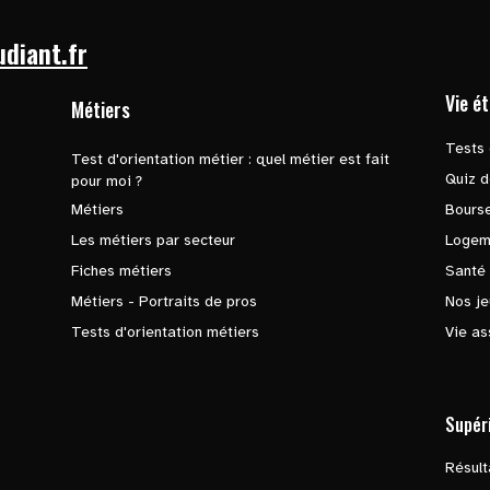
udiant.fr
Vie é
Métiers
Tests 
Test d'orientation métier : quel métier est fait
Quiz d
pour moi ?
Métiers
Bours
Les métiers par secteur
Logem
Fiches métiers
Santé
Métiers - Portraits de pros
Nos je
Tests d'orientation métiers
Vie as
Supér
Résul