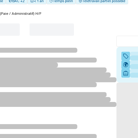
lle
BAC +2
< 1 an
Temps plein
Télétravail partiel possible
(Paie / Administratif) H/F