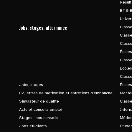
Résul
BTS-
Univer
Jobs, stages, alternance
Classe
Class
Class
Écoles
Classe
École
Class
Jobs, stages
Écoles
Cv, lettres de motivation et entretiens d'embauche
Master
Simulateur de qualité
Class
Actu et conseils emploi
Intern
Stages : nos conseils
Médec
Jobs étudiants
Études