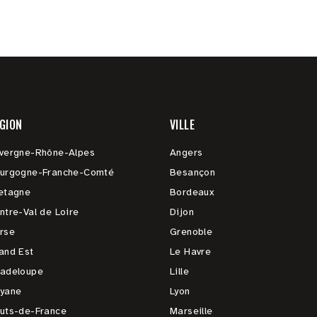
GION
VILLE
vergne-Rhône-Alpes
Angers
urgogne-Franche-Comté
Besançon
etagne
Bordeaux
ntre-Val de Loire
Dijon
rse
Grenoble
and Est
Le Havre
adeloupe
Lille
yane
Lyon
uts-de-France
Marseille